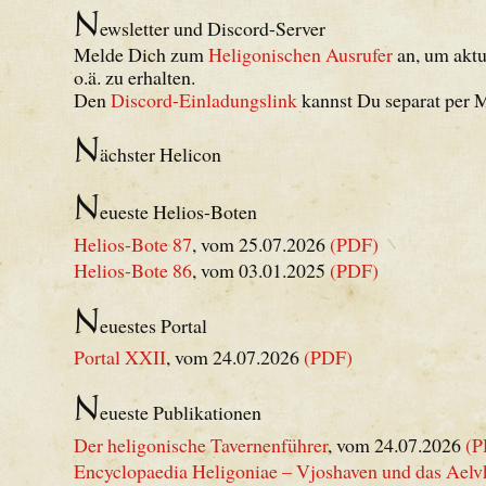
N
ewsletter und Discord-Server
Melde Dich zum
Heligonischen Ausrufer
an, um aktu
o.ä. zu erhalten.
Den
Discord-Einladungslink
kannst Du separat per M
N
ächster Helicon
N
eueste Helios-Boten
Helios-Bote 87
, vom 25.07.2026
(PDF)
Helios-Bote 86
, vom 03.01.2025
(PDF)
N
euestes Portal
Portal XXII
, vom 24.07.2026
(PDF)
N
eueste Publikationen
Der heligonische Tavernenführer
, vom 24.07.2026
(P
Encyclopaedia Heligoniae – Vjoshaven und das Aelv