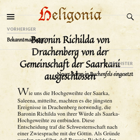
VORHERIGER
Baronin Richilda von
Bekanntmachung
Drachenberg von der
Gemeinschaft der Saarkani
NÄCHSTER
ausgeschlossen
Neuer Baron in Buchenfels eingesetzt
W
ie uns die Hochgeweihte der Saarka,
Saleena, mitteilte, machten es die jüngsten
Ereignisse in Drachenberg notwendig, die
Baronin Richilda von ihrer Würde als Saarka-
Hochgeweihte zu entbinden. Diese
Entscheidung traf die Schwesternschaft nach
einer Zwiesprache mit der Göttin. Als Gründe
werden angeführt, daß Baronin Richilda den