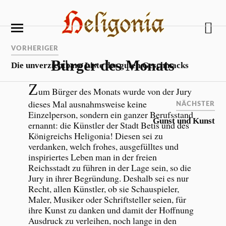
VORHERIGER
Bürger des Monats
Die unverzichtbare Liste des guten Geschmacks
Z
um Bürger des Monats wurde von der Jury
dieses Mal ausnahmsweise keine
NÄCHSTER
Einzelperson, sondern ein ganzer Berufsstand
Gunst und Kunst
ernannt: die Künstler der Stadt Betis und des
Königreichs Heligonia! Diesen sei zu
verdanken, welch frohes, ausgefülltes und
inspiriertes Leben man in der freien
Reichsstadt zu führen in der Lage sein, so die
Jury in ihrer Begründung. Deshalb sei es nur
Recht, allen Künstler, ob sie Schauspieler,
Maler, Musiker oder Schriftsteller seien, für
ihre Kunst zu danken und damit der Hoffnung
Ausdruck zu verleihen, noch lange in den