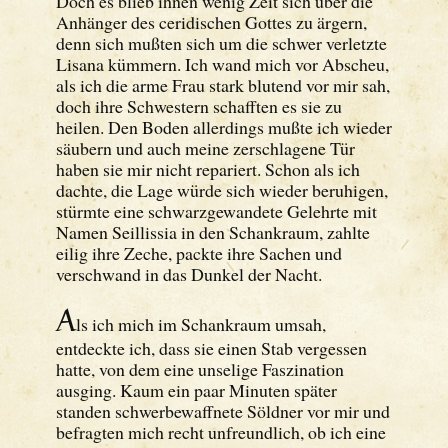
Doch es blieb ihnen wenig Zeit sich über die
Anhänger des ceridischen Gottes zu ärgern,
denn sich mußten sich um die schwer verletzte
Lisana kümmern. Ich wand mich vor Abscheu,
als ich die arme Frau stark blutend vor mir sah,
doch ihre Schwestern schafften es sie zu
heilen. Den Boden allerdings mußte ich wieder
säubern und auch meine zerschlagene Tür
haben sie mir nicht repariert. Schon als ich
dachte, die Lage würde sich wieder beruhigen,
stürmte eine schwarzgewandete Gelehrte mit
Namen Seillissia in den Schankraum, zahlte
eilig ihre Zeche, packte ihre Sachen und
verschwand in das Dunkel der Nacht.
A
ls ich mich im Schankraum umsah,
entdeckte ich, dass sie einen Stab vergessen
hatte, von dem eine unselige Faszination
ausging. Kaum ein paar Minuten später
standen schwerbewaffnete Söldner vor mir und
befragten mich recht unfreundlich, ob ich eine