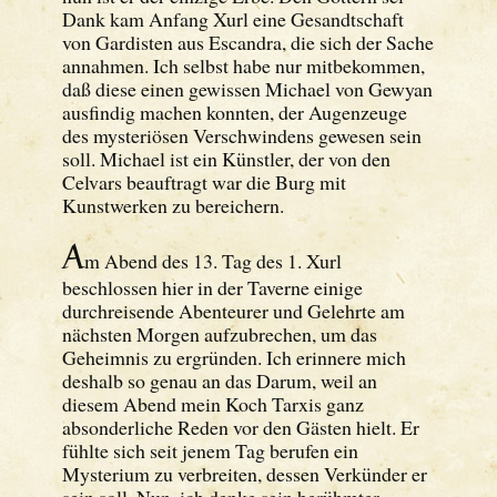
Dank kam Anfang Xurl eine Gesandtschaft
von Gardisten aus Escandra, die sich der Sache
annahmen. Ich selbst habe nur mitbekommen,
daß diese einen gewissen Michael von Gewyan
ausfindig machen konnten, der Augenzeuge
des mysteriösen Verschwindens gewesen sein
soll. Michael ist ein Künstler, der von den
Celvars beauftragt war die Burg mit
Kunstwerken zu bereichern.
A
m Abend des 13. Tag des 1. Xurl
beschlossen hier in der Taverne einige
durchreisende Abenteurer und Gelehrte am
nächsten Morgen aufzubrechen, um das
Geheimnis zu ergründen. Ich erinnere mich
deshalb so genau an das Darum, weil an
diesem Abend mein Koch Tarxis ganz
absonderliche Reden vor den Gästen hielt. Er
fühlte sich seit jenem Tag berufen ein
Mysterium zu verbreiten, dessen Verkünder er
sein soll. Nun, ich denke sein berühmter