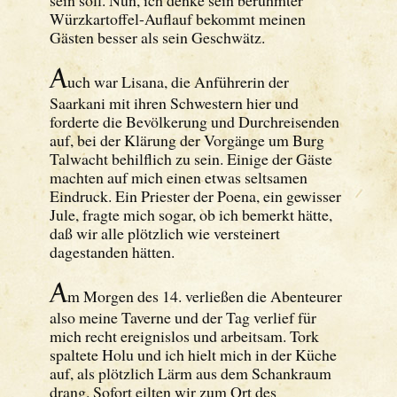
Würzkartoffel-Auflauf bekommt meinen
Gästen besser als sein Geschwätz.
A
uch war Lisana, die Anführerin der
Saarkani mit ihren Schwestern hier und
forderte die Bevölkerung und Durchreisenden
auf, bei der Klärung der Vorgänge um Burg
Talwacht behilflich zu sein. Einige der Gäste
machten auf mich einen etwas seltsamen
Eindruck. Ein Priester der Poena, ein gewisser
Jule, fragte mich sogar, ob ich bemerkt hätte,
daß wir alle plötzlich wie versteinert
dagestanden hätten.
A
m Morgen des 14. verließen die Abenteurer
also meine Taverne und der Tag verlief für
mich recht ereignislos und arbeitsam. Tork
spaltete Holu und ich hielt mich in der Küche
auf, als plötzlich Lärm aus dem Schankraum
drang. Sofort eilten wir zum Ort des