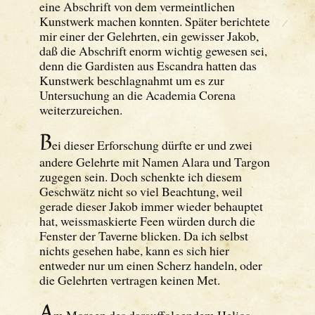
eine Abschrift von dem vermeintlichen
Kunstwerk machen konnten. Später berichtete
mir einer der Gelehrten, ein gewisser Jakob,
daß die Abschrift enorm wichtig gewesen sei,
denn die Gardisten aus Escandra hatten das
Kunstwerk beschlagnahmt um es zur
Untersuchung an die Academia Corena
weiterzureichen.
B
ei dieser Erforschung dürfte er und zwei
andere Gelehrte mit Namen Alara und Targon
zugegen sein. Doch schenkte ich diesem
Geschwätz nicht so viel Beachtung, weil
gerade dieser Jakob immer wieder behauptet
hat, weissmaskierte Feen würden durch die
Fenster der Taverne blicken. Da ich selbst
nichts gesehen habe, kann es sich hier
entweder nur um einen Scherz handeln, oder
die Gelehrten vertragen keinen Met.
A
m Morgen des darauffolgendem Helios-