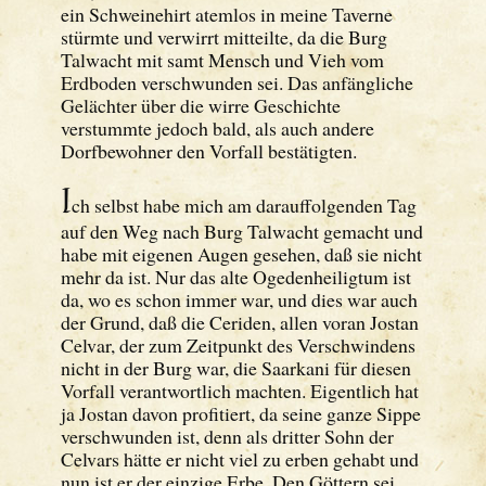
ein Schweinehirt atemlos in meine Taverne
stürmte und verwirrt mitteilte, da die Burg
Talwacht mit samt Mensch und Vieh vom
Erdboden verschwunden sei. Das anfängliche
Gelächter über die wirre Geschichte
verstummte jedoch bald, als auch andere
Dorfbewohner den Vorfall bestätigten.
I
ch selbst habe mich am darauffolgenden Tag
auf den Weg nach Burg Talwacht gemacht und
habe mit eigenen Augen gesehen, daß sie nicht
mehr da ist. Nur das alte Ogedenheiligtum ist
da, wo es schon immer war, und dies war auch
der Grund, daß die Ceriden, allen voran Jostan
Celvar, der zum Zeitpunkt des Verschwindens
nicht in der Burg war, die Saarkani für diesen
Vorfall verantwortlich machten. Eigentlich hat
ja Jostan davon profitiert, da seine ganze Sippe
verschwunden ist, denn als dritter Sohn der
Celvars hätte er nicht viel zu erben gehabt und
nun ist er der einzige Erbe. Den Göttern sei