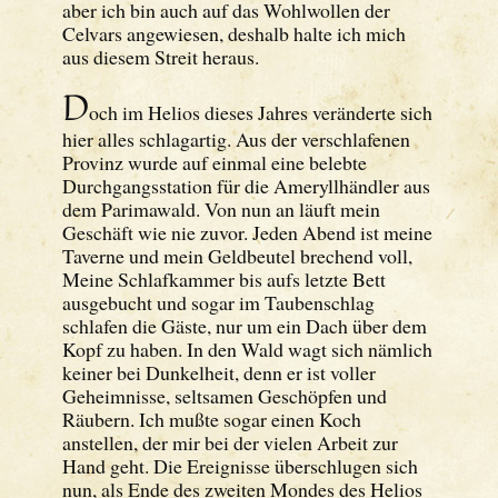
aber ich bin auch auf das Wohlwollen der
Celvars angewiesen, deshalb halte ich mich
aus diesem Streit heraus.
D
och im Helios dieses Jahres veränderte sich
hier alles schlagartig. Aus der verschlafenen
Provinz wurde auf einmal eine belebte
Durchgangsstation für die Ameryllhändler aus
dem Parimawald. Von nun an läuft mein
Geschäft wie nie zuvor. Jeden Abend ist meine
Taverne und mein Geldbeutel brechend voll,
Meine Schlafkammer bis aufs letzte Bett
ausgebucht und sogar im Taubenschlag
schlafen die Gäste, nur um ein Dach über dem
Kopf zu haben. In den Wald wagt sich nämlich
keiner bei Dunkelheit, denn er ist voller
Geheimnisse, seltsamen Geschöpfen und
Räubern. Ich mußte sogar einen Koch
anstellen, der mir bei der vielen Arbeit zur
Hand geht. Die Ereignisse überschlugen sich
nun, als Ende des zweiten Mondes des Helios