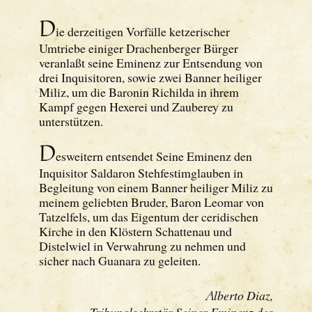
D
ie derzeitigen Vorfälle ketzerischer
Umtriebe einiger Drachenberger Bürger
veranlaßt seine Eminenz zur Entsendung von
drei Inquisitoren, sowie zwei Banner heiliger
Miliz, um die Baronin Richilda in ihrem
Kampf gegen Hexerei und Zauberey zu
unterstützen.
D
esweitern entsendet Seine Eminenz den
Inquisitor Saldaron Stehfestimglauben in
Begleitung von einem Banner heiliger Miliz zu
meinem geliebten Bruder, Baron Leomar von
Tatzelfels, um das Eigentum der ceridischen
Kirche in den Klöstern Schattenau und
Distelwiel in Verwahrung zu nehmen und
sicher nach Guanara zu geleiten.
A
lberto Diaz,
Tribunalsekretär Seiner Eminenz des