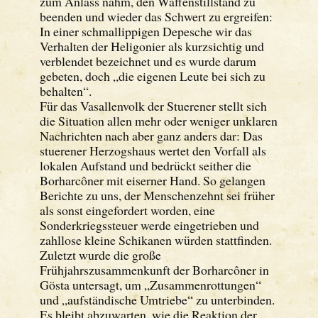
zum Anlass nahm, den Waffenstillstand zu
beenden und wieder das Schwert zu ergreifen:
In einer schmallippigen Depesche wir das
Verhalten der Heligonier als kurzsichtig und
verblendet bezeichnet und es wurde darum
gebeten, doch „die eigenen Leute bei sich zu
behalten“.
Für das Vasallenvolk der Stuerener stellt sich
die Situation allen mehr oder weniger unklaren
Nachrichten nach aber ganz anders dar: Das
stuerener Herzogshaus wertet den Vorfall als
lokalen Aufstand und bedrückt seither die
Borharcôner mit eiserner Hand. So gelangen
Berichte zu uns, der Menschenzehnt sei früher
als sonst eingefordert worden, eine
Sonderkriegssteuer werde eingetrieben und
zahllose kleine Schikanen würden stattfinden.
Zuletzt wurde die große
Frühjahrszusammenkunft der Borharcôner in
Gösta untersagt, um „Zusammenrottungen“
und „aufständische Umtriebe“ zu unterbinden.
Es bleibt abzuwarten, wie die Reaktion der