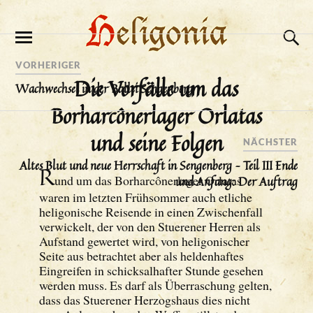
VORHERIGER
Die Vorfälle um das
Wachwechsel in der Ballei Sengenberg
Borharcônerlager Orlatas
und seine Folgen
NÄCHSTER
Altes Blut und neue Herrschaft in Sengenberg – Teil III Ende
R
und um das Borharcônerlager Orlatas
und Anfang: Der Auftrag
waren im letzten Frühsommer auch etliche
heligonische Reisende in einen Zwischenfall
verwickelt, der von den Stuerener Herren als
Aufstand gewertet wird, von heligonischer
Seite aus betrachtet aber als heldenhaftes
Eingreifen in schicksalhafter Stunde gesehen
werden muss. Es darf als Überraschung gelten,
dass das Stuerener Herzogshaus dies nicht