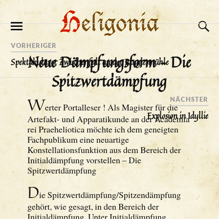
VORHERIGER
Neue Dämpfungsform – Die
Spektakulärer Zwischenfall an der Ringlesmühle
Spitzwertdämpfung
W
NÄCHSTER
erter Portalleser ! Als Magister für die
Explosion in Idyllie
Artefakt- und Apparatikunde an der Academia
rei Praeheliotica möchte ich dem geneigten
Fachpublikum eine neuartige
Konstellationsfunktion aus dem Bereich der
Initialdämpfung vorstellen – Die
Spitzwertdämpfung
D
ie Spitzwertdämpfung/Spitzendämpfung
gehört, wie gesagt, in den Bereich der
Initialdämpfung. Unter Initialdämpfung