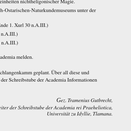
einheiten nichtheligonischer Magie.
ch-Ostarischen-Naturkundemuseums unter der
de 1. Xurl 30 n.A.III.)
n.A.III.)
n.A.III.)
Academia melden.
Schlangenkamm geplant. Über all diese und
 der Schreibstube der Academia Informationen
G
ez. Tramenius Gutbrecht,
eiter der Schreibstube der Academia rei Praeheliotica,
Universität zu Idyllie, Tlamana.