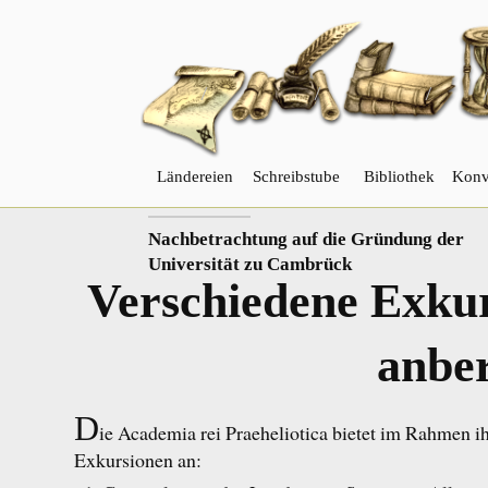
Ländereien
Schreibstube
Bibliothek
Konv
VORHERIGER
Nachbetrachtung auf die Gründung der
Universität zu Cambrück
Verschiedene Exku
anbe
D
ie Academia rei Praeheliotica bietet im Rahmen i
Exkursionen an: