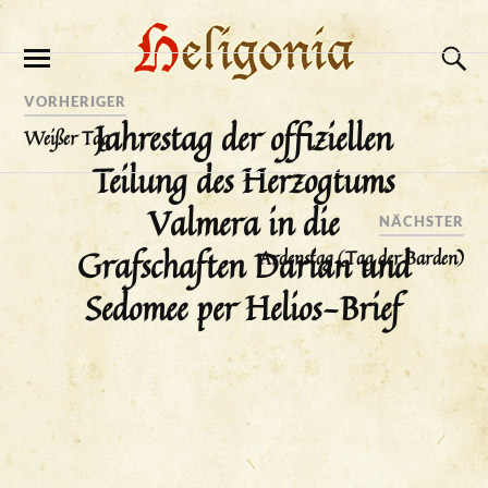
VORHERIGER
Jahrestag der offiziellen
Weißer Tag
Teilung des Herzogtums
Valmera in die
NÄCHSTER
Grafschaften Darian und
Ardenstag (Tag der Barden)
Sedomee per Helios-Brief