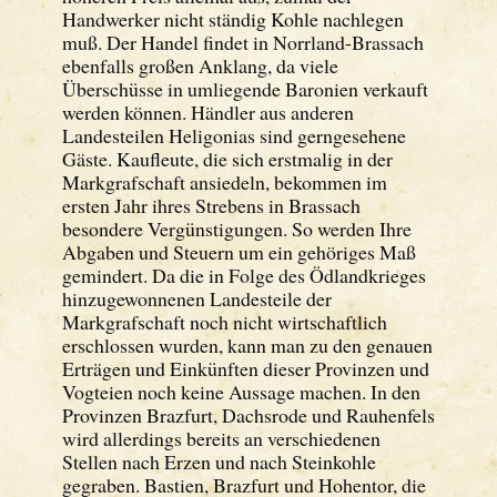
Handwerker nicht ständig Kohle nachlegen
muß. Der Handel findet in Norrland-Brassach
ebenfalls großen Anklang, da viele
Überschüsse in umliegende Baronien verkauft
werden können. Händler aus anderen
Landesteilen Heligonias sind gerngesehene
Gäste. Kaufleute, die sich erstmalig in der
Markgrafschaft ansiedeln, bekommen im
ersten Jahr ihres Strebens in Brassach
besondere Vergünstigungen. So werden Ihre
Abgaben und Steuern um ein gehöriges Maß
gemindert. Da die in Folge des Ödlandkrieges
hinzugewonnenen Landesteile der
Markgrafschaft noch nicht wirtschaftlich
erschlossen wurden, kann man zu den genauen
Erträgen und Einkünften dieser Provinzen und
Vogteien noch keine Aussage machen. In den
Provinzen Brazfurt, Dachsrode und Rauhenfels
wird allerdings bereits an verschiedenen
Stellen nach Erzen und nach Steinkohle
gegraben. Bastien, Brazfurt und Hohentor, die