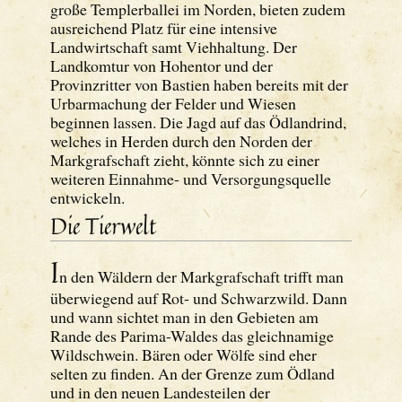
große Templerballei im Norden, bieten zudem
ausreichend Platz für eine intensive
Landwirtschaft samt Viehhaltung. Der
Landkomtur von Hohentor und der
Provinzritter von Bastien haben bereits mit der
Urbarmachung der Felder und Wiesen
beginnen lassen. Die Jagd auf das Ödlandrind,
welches in Herden durch den Norden der
Markgrafschaft zieht, könnte sich zu einer
weiteren Einnahme- und Versorgungsquelle
entwickeln.
Die Tierwelt
I
n den Wäldern der Markgrafschaft trifft man
überwiegend auf Rot- und Schwarzwild. Dann
und wann sichtet man in den Gebieten am
Rande des Parima-Waldes das gleichnamige
Wildschwein. Bären oder Wölfe sind eher
selten zu finden. An der Grenze zum Ödland
und in den neuen Landesteilen der