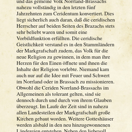
und das gemeine Volk Norrland-Brassachs
nahezu vollständig in den letzten fünf
Jahrzehnten zum Ceridentum konvertiert. Dies
liegt sicherlich auch daran, daß die ceridischen
Herrscher auf beiden Seiten des Brazachs stets
sehr beliebt waren und somit eine
Vorbildfunktion erfüllten. Die ceridische
Geistlichkeit verstand es in den Stammländern
der Markgrafschaft zudem, das Volk für die
neue Religion zu gewinnen, in dem man ihre
Herzen für den Einen öffnete und ihnen die
Inhalte der Religion vorlebte. Niemand kam
auch nur auf die Idee mit Feuer und Schwert
im Norrland oder in Brassach zu missionieren.
Obwohl die Ceriden Norrland-Brassachs im
Allgemeinen als tolerant gelten, sind sie
dennoch durch und durch von ihrem Glauben
überzeugt. Im Laufe der Zeit sind in nahezu
allen Landesteilen der Markgrafschaft große
Kirchen gebaut worden. Weitere Gotteshäuser
werden alsbald in den neu hinzugewonnenen
Ländereien entstehen. Neben den liebevoll