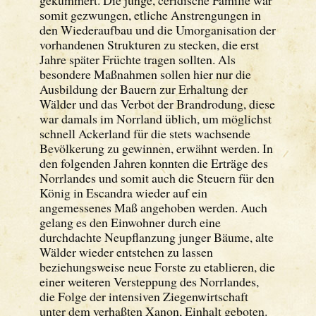
gekümmert. Die junge, ceridische Familie war
somit gezwungen, etliche Anstrengungen in
den Wiederaufbau und die Umorganisation der
vorhandenen Strukturen zu stecken, die erst
Jahre später Früchte tragen sollten. Als
besondere Maßnahmen sollen hier nur die
Ausbildung der Bauern zur Erhaltung der
Wälder und das Verbot der Brandrodung, diese
war damals im Norrland üblich, um möglichst
schnell Ackerland für die stets wachsende
Bevölkerung zu gewinnen, erwähnt werden. In
den folgenden Jahren konnten die Erträge des
Norrlandes und somit auch die Steuern für den
König in Escandra wieder auf ein
angemessenes Maß angehoben werden. Auch
gelang es den Einwohner durch eine
durchdachte Neupflanzung junger Bäume, alte
Wälder wieder entstehen zu lassen
beziehungsweise neue Forste zu etablieren, die
einer weiteren Versteppung des Norrlandes,
die Folge der intensiven Ziegenwirtschaft
unter dem verhaßten Xanon, Einhalt geboten.