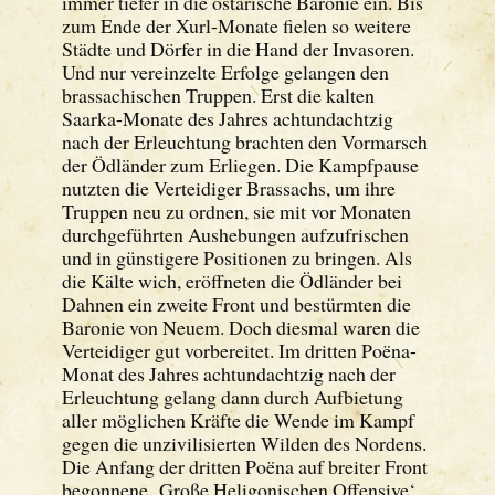
immer tiefer in die ostarische Baronie ein. Bis
zum Ende der Xurl-Monate fielen so weitere
Städte und Dörfer in die Hand der Invasoren.
Und nur vereinzelte Erfolge gelangen den
brassachischen Truppen. Erst die kalten
Saarka-Monate des Jahres achtundachtzig
nach der Erleuchtung brachten den Vormarsch
der Ödländer zum Erliegen. Die Kampfpause
nutzten die Verteidiger Brassachs, um ihre
Truppen neu zu ordnen, sie mit vor Monaten
durchgeführten Aushebungen aufzufrischen
und in günstigere Positionen zu bringen. Als
die Kälte wich, eröffneten die Ödländer bei
Dahnen ein zweite Front und bestürmten die
Baronie von Neuem. Doch diesmal waren die
Verteidiger gut vorbereitet. Im dritten Poëna-
Monat des Jahres achtundachtzig nach der
Erleuchtung gelang dann durch Aufbietung
aller möglichen Kräfte die Wende im Kampf
gegen die unzivilisierten Wilden des Nordens.
Die Anfang der dritten Poëna auf breiter Front
begonnene ‚Große Heligonischen Offensive‘