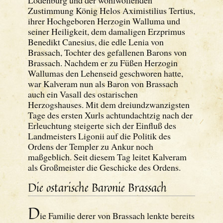
Lodenburg und der wohlwollenden
Zustimmung König Helos Aximistilius Tertius,
ihrer Hochgeboren Herzogin Walluma und
seiner Heiligkeit, dem damaligen Erzprimus
Benedikt Canesius, die edle Lenia von
Brassach, Tochter des gefallenen Barons von
Brassach. Nachdem er zu Füßen Herzogin
Wallumas den Lehenseid geschworen hatte,
war Kalveram nun als Baron von Brassach
auch ein Vasall des ostarischen
Herzogshauses. Mit dem dreiundzwanzigsten
Tage des ersten Xurls achtundachtzig nach der
Erleuchtung steigerte sich der Einfluß des
Landmeisters Ligonii auf die Politik des
Ordens der Templer zu Ankur noch
maßgeblich. Seit diesem Tag leitet Kalveram
als Großmeister die Geschicke des Ordens.
Die ostarische Baronie Brassach
D
ie Familie derer von Brassach lenkte bereits