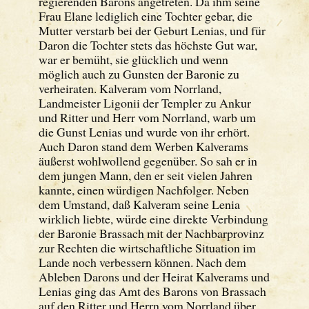
regierenden Barons angetreten. Da ihm seine
Frau Elane lediglich eine Tochter gebar, die
Mutter verstarb bei der Geburt Lenias, und für
Daron die Tochter stets das höchste Gut war,
war er bemüht, sie glücklich und wenn
möglich auch zu Gunsten der Baronie zu
verheiraten. Kalveram vom Norrland,
Landmeister Ligonii der Templer zu Ankur
und Ritter und Herr vom Norrland, warb um
die Gunst Lenias und wurde von ihr erhört.
Auch Daron stand dem Werben Kalverams
äußerst wohlwollend gegenüber. So sah er in
dem jungen Mann, den er seit vielen Jahren
kannte, einen würdigen Nachfolger. Neben
dem Umstand, daß Kalveram seine Lenia
wirklich liebte, würde eine direkte Verbindung
der Baronie Brassach mit der Nachbarprovinz
zur Rechten die wirtschaftliche Situation im
Lande noch verbessern können. Nach dem
Ableben Darons und der Heirat Kalverams und
Lenias ging das Amt des Barons von Brassach
auf den Ritter und Herrn vom Norrland über.