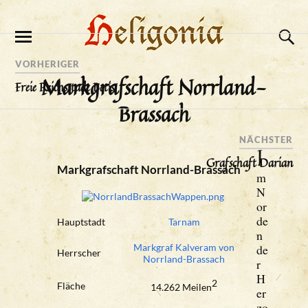
VORHERIGER
Markgrafschaft Norrland-
Freie Reichsstadt Betis
Brassach
NÄCHSTER
I
Grafschaft Darian
Markgrafschaft Norrland-Brassach
m
N
or
de
Hauptstadt
Tarnam
n
Markgraf Kalveram von
de
Herrscher
Norrland-Brassach
r
H
2
Fläche
14.262 Meilen
er
zo