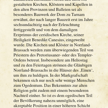
gestalteten Kirchen, Klöstern und Kapellen in
den alten Provinzen und Balleien sei als
besonderes Bauwerk der Dom zu Tarnam
erwähnt, der nach langer Bauzeit erst im Jahre
sechsundachtzig nach der Erleuchtung
fertiggestellt und von dem damaligen
Erzprimus der ceridischen Kirche, seiner
Heiligkeit Benedikt Canesius, eingeweiht
wurde. Die Kirchen und Klöster in Norrland-
Brassach werden zum überwiegenden Teil von
Priestern des Pretoriusaner- oder des Templer-
Ordens betreut. Insbesondere am Heliostag
und zu den Feiertagen strömen die Gläubigen
Norrland-Brassachs in die Häuser des ‚Einen‘,
um ihm zu huldigen. In der Markgrafschaft
bekennen sich nur noch sehr wenige Menschen
zum Ogedentum. Das Bekenntnis zur alten
Religion geht zudem mit einem besonderen
Nachteil einher. So ist es dem ogedischen Teil
der Bevölkerung nahezu unmöglich, eine
akzeptable Position in einer höheren Schicht