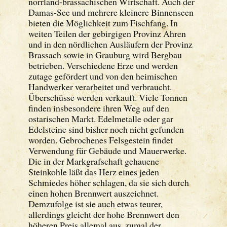
norrland-brassachischen Wirtschaft. Auch der
Damas-See und mehrere kleinere Binnenseen
bieten die Möglichkeit zum Fischfang. In
weiten Teilen der gebirgigen Provinz Ahren
und in den nördlichen Ausläufern der Provinz
Brassach sowie in Grauburg wird Bergbau
betrieben. Verschiedene Erze und werden
zutage gefördert und von den heimischen
Handwerker verarbeitet und verbraucht.
Überschüsse werden verkauft. Viele Tonnen
finden insbesondere ihren Weg auf den
ostarischen Markt. Edelmetalle oder gar
Edelsteine sind bisher noch nicht gefunden
worden. Gebrochenes Felsgestein findet
Verwendung für Gebäude und Mauerwerke.
Die in der Markgrafschaft gehauene
Steinkohle läßt das Herz eines jeden
Schmiedes höher schlagen, da sie sich durch
einen hohen Brennwert auszeichnet.
Demzufolge ist sie auch etwas teurer,
allerdings gleicht der hohe Brennwert den
höheren Preis allemal aus, zumal der