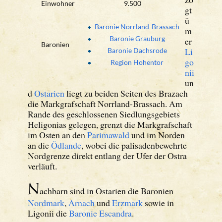
Einwohner
9.500
gt
ü
Baronie Norrland-Brassach
m
Baronie Grauburg
er
Baronien
Li
Baronie Dachsrode
go
Region Hohentor
nii
un
d
Ostarien
liegt zu beiden Seiten des Brazach
die Markgrafschaft Norrland-Brassach. Am
Rande des geschlossenen Siedlungsgebiets
Heligonias gelegen, grenzt die Markgrafschaft
im Osten an den
Parimawald
und im Norden
an die
Ödlande
, wobei die palisadenbewehrte
Nordgrenze direkt entlang der Ufer der Ostra
verläuft.
N
achbarn sind in Ostarien die Baronien
Nordmark
,
Arnach
und
Erzmark
sowie in
Ligonii die
Baronie Escandra
.