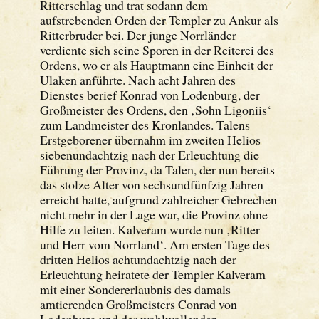
Ritterschlag und trat sodann dem
aufstrebenden Orden der Templer zu Ankur als
Ritterbruder bei. Der junge Norrländer
verdiente sich seine Sporen in der Reiterei des
Ordens, wo er als Hauptmann eine Einheit der
Ulaken anführte. Nach acht Jahren des
Dienstes berief Konrad von Lodenburg, der
Großmeister des Ordens, den ‚Sohn Ligoniis‘
zum Landmeister des Kronlandes. Talens
Erstgeborener übernahm im zweiten Helios
siebenundachtzig nach der Erleuchtung die
Führung der Provinz, da Talen, der nun bereits
das stolze Alter von sechsundfünfzig Jahren
erreicht hatte, aufgrund zahlreicher Gebrechen
nicht mehr in der Lage war, die Provinz ohne
Hilfe zu leiten. Kalveram wurde nun ‚Ritter
und Herr vom Norrland‘. Am ersten Tage des
dritten Helios achtundachtzig nach der
Erleuchtung heiratete der Templer Kalveram
mit einer Sondererlaubnis des damals
amtierenden Großmeisters Conrad von