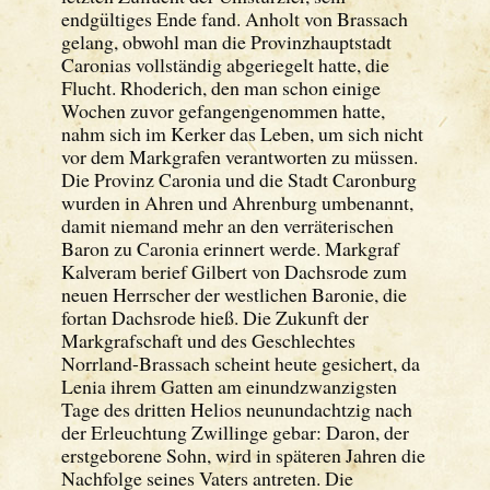
endgültiges Ende fand. Anholt von Brassach
gelang, obwohl man die Provinzhauptstadt
Caronias vollständig abgeriegelt hatte, die
Flucht. Rhoderich, den man schon einige
Wochen zuvor gefangengenommen hatte,
nahm sich im Kerker das Leben, um sich nicht
vor dem Markgrafen verantworten zu müssen.
Die Provinz Caronia und die Stadt Caronburg
wurden in Ahren und Ahrenburg umbenannt,
damit niemand mehr an den verräterischen
Baron zu Caronia erinnert werde. Markgraf
Kalveram berief Gilbert von Dachsrode zum
neuen Herrscher der westlichen Baronie, die
fortan Dachsrode hieß. Die Zukunft der
Markgrafschaft und des Geschlechtes
Norrland-Brassach scheint heute gesichert, da
Lenia ihrem Gatten am einundzwanzigsten
Tage des dritten Helios neunundachtzig nach
der Erleuchtung Zwillinge gebar: Daron, der
erstgeborene Sohn, wird in späteren Jahren die
Nachfolge seines Vaters antreten. Die