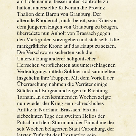
am Hofe nannte, besser unter Kontrolle zu
halten, unterstellte Kalveram die Provinz
Thalion dem Baron von Grauburg. Der
alternde Rhoderich, nicht bereit, sein Knie vor
dem jüngeren Hagen von Grauburg zu beugen,
überredete nun Anholt von Brassach gegen
den Markgrafen vorzugehen und sich selbst die
markgräfliche Krone auf das Haupt zu setzen.
Die Verschwörer sicherten sich die
Unterstützung anderer heligonischer
Herrscher, verpflichteten aus unterschlagenen
Verteidigungsmitteln Söldner und sammelten
insgeheim ihre Truppen. Mit dem Vorteil der
Überraschung nahmen die Verräter einige
Städte und Burgen und zogen in Richtung
Tarnam. In den kommenden Wochen zeigte
nun wieder der Krieg sein schreckliches
Antlitz in Norrland-Brassach, bis am
siebzehnten Tage des zweiten Helios der
Putsch mit dem Sturm und der Einnahme der
seit Wochen belagerten Stadt Caronburg, der
letzten Zuflucht der Umstürzler, sein