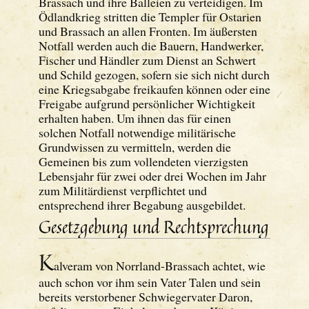
Brassach und ihre Balleien zu verteidigen. Im
Ödlandkrieg stritten die Templer für Ostarien
und Brassach an allen Fronten. Im äußersten
Notfall werden auch die Bauern, Handwerker,
Fischer und Händler zum Dienst an Schwert
und Schild gezogen, sofern sie sich nicht durch
eine Kriegsabgabe freikaufen können oder eine
Freigabe aufgrund persönlicher Wichtigkeit
erhalten haben. Um ihnen das für einen
solchen Notfall notwendige militärische
Grundwissen zu vermitteln, werden die
Gemeinen bis zum vollendeten vierzigsten
Lebensjahr für zwei oder drei Wochen im Jahr
zum Militärdienst verpflichtet und
entsprechend ihrer Begabung ausgebildet.
Gesetzgebung und Rechtsprechung
K
alveram von Norrland-Brassach achtet, wie
auch schon vor ihm sein Vater Talen und sein
bereits verstorbener Schwiegervater Daron,