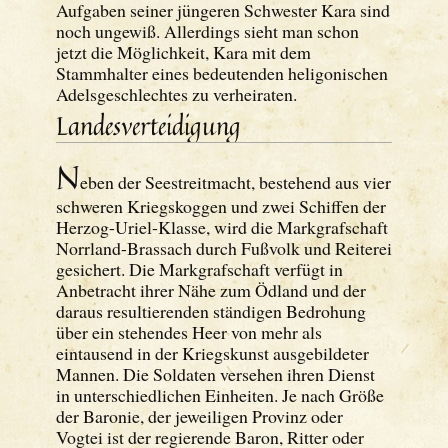
Aufgaben seiner jüngeren Schwester Kara sind
noch ungewiß. Allerdings sieht man schon
jetzt die Möglichkeit, Kara mit dem
Stammhalter eines bedeutenden heligonischen
Adelsgeschlechtes zu verheiraten.
Landesverteidigung
N
eben der Seestreitmacht, bestehend aus vier
schweren Kriegskoggen und zwei Schiffen der
Herzog-Uriel-Klasse, wird die Markgrafschaft
Norrland-Brassach durch Fußvolk und Reiterei
gesichert. Die Markgrafschaft verfügt in
Anbetracht ihrer Nähe zum Ödland und der
daraus resultierenden ständigen Bedrohung
über ein stehendes Heer von mehr als
eintausend in der Kriegskunst ausgebildeter
Mannen. Die Soldaten versehen ihren Dienst
in unterschiedlichen Einheiten. Je nach Größe
der Baronie, der jeweiligen Provinz oder
Vogtei ist der regierende Baron, Ritter oder