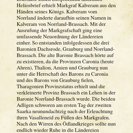
Heliosbrief erhielt Markgraf Kalveram aus den
Händen seines Königs. Kalveram vom
Norrland änderte daraufhin seinen Namen in
Kalveram von Norrland-Brassach. Mit der
Ausrufung der Markgrafschaft ging eine
umfassende Neuordnung der Ländereien
einher. So entstanden infolgedessen die drei
Baronien Dachsrode, Grauburg und Norrland-
Brassach. Die alte Baronie Brassach hörte auf
zu existieren, da die Provinzen Caronia (heute
Ahren), Thalion, Amien und Grauburg nun
unter die Herrschaft des Barons zu Caronia
und des Barons von Grauburg fielen,
Tharagonien Provinzstatus erhielt und die
verkleinerte Provinz Brassach ein Lehen in der
Baronie Norrland-Brassach wurde. Die beiden
Adligen schworen am ersten Tag der zweiten
Saarka neunundachtzig nach der Erleuchtung
ihren Vasalleneid zu Füßen des Markgrafen.
Nach den Wirren des Ödlandkrieges sollte nun
endlich wieder Ruhe in die Ländereien