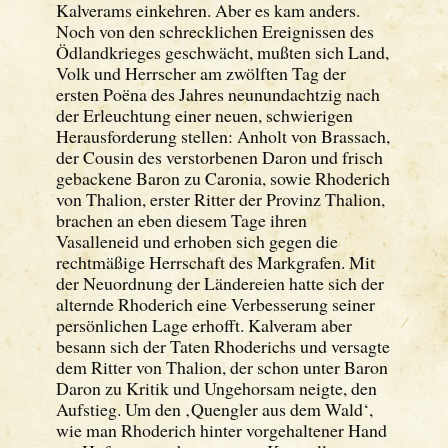
Kalverams einkehren. Aber es kam anders.
Noch von den schrecklichen Ereignissen des
Ödlandkrieges geschwächt, mußten sich Land,
Volk und Herrscher am zwölften Tag der
ersten Poëna des Jahres neunundachtzig nach
der Erleuchtung einer neuen, schwierigen
Herausforderung stellen: Anholt von Brassach,
der Cousin des verstorbenen Daron und frisch
gebackene Baron zu Caronia, sowie Rhoderich
von Thalion, erster Ritter der Provinz Thalion,
brachen an eben diesem Tage ihren
Vasalleneid und erhoben sich gegen die
rechtmäßige Herrschaft des Markgrafen. Mit
der Neuordnung der Ländereien hatte sich der
alternde Rhoderich eine Verbesserung seiner
persönlichen Lage erhofft. Kalveram aber
besann sich der Taten Rhoderichs und versagte
dem Ritter von Thalion, der schon unter Baron
Daron zu Kritik und Ungehorsam neigte, den
Aufstieg. Um den ‚Quengler aus dem Wald‘,
wie man Rhoderich hinter vorgehaltener Hand