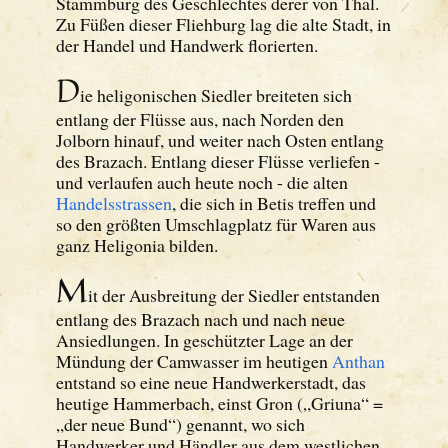
Stammburg des Geschlechtes derer von Thal.
Zu Füßen dieser Fliehburg lag die alte Stadt, in
der Handel und Handwerk florierten.
D
ie heligonischen Siedler breiteten sich
entlang der Flüsse aus, nach Norden den
Jolborn hinauf, und weiter nach Osten entlang
des Brazach. Entlang dieser Flüsse verliefen -
und verlaufen auch heute noch - die alten
Handelsstrassen
, die sich in Betis treffen und
so den größten Umschlagplatz für Waren aus
ganz Heligonia bilden.
M
it der Ausbreitung der Siedler entstanden
entlang des Brazach nach und nach neue
Ansiedlungen. In geschützter Lage an der
Mündung der Camwasser im heutigen
Anthan
entstand so eine neue Handwerkerstadt, das
heutige Hammerbach, einst Gron („Griuna“ =
„der neue Bund“) genannt, wo sich
Handwerker und Händler aus dem westlichen