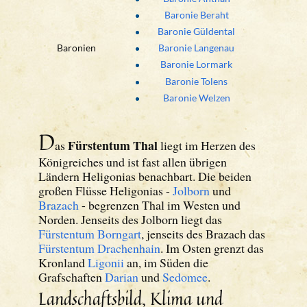
Baronie Beraht
Baronie Güldental
Baronien
Baronie Langenau
Baronie Lormark
Baronie Tolens
Baronie Welzen
D
Fürstentum Thal
as
liegt im Herzen des
Königreiches und ist fast allen übrigen
Ländern Heligonias benachbart. Die beiden
großen Flüsse Heligonias -
Jolborn
und
Brazach
- begrenzen Thal im Westen und
Norden. Jenseits des Jolborn liegt das
Fürstentum Borngart
, jenseits des Brazach das
Fürstentum Drachenhain
. Im Osten grenzt das
Kronland
Ligonii
an, im Süden die
Grafschaften
Darian
und
Sedomee
.
Landschaftsbild, Klima und