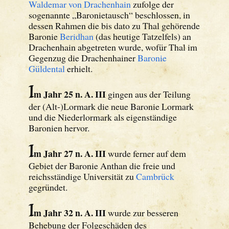
Waldemar von Drachenhain
zufolge der
sogenannte „Baronietausch“ beschlossen, in
dessen Rahmen die bis dato zu Thal gehörende
Baronie
Beridhan
(das heutige Tatzelfels) an
Drachenhain abgetreten wurde, wofür Thal im
Gegenzug die Drachenhainer
Baronie
Güldental
erhielt.
I
m Jahr 25 n. A. III
gingen aus der Teilung
der (Alt-)Lormark die neue Baronie Lormark
und die Niederlormark als eigenständige
Baronien hervor.
I
m Jahr 27 n. A. III
wurde ferner auf dem
Gebiet der Baronie Anthan die freie und
reichsständige Universität zu
Cambrück
gegründet.
I
m Jahr 32 n. A. III
wurde zur besseren
Behebung der Folgeschäden des