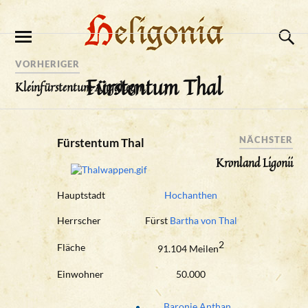
VORHERIGER
Fürstentum Thal
Kleinfürstentum Angaheym
NÄCHSTER
Fürstentum Thal
Kronland Ligonii
Hauptstadt
Hochanthen
Herrscher
Fürst
Bartha von Thal
2
Fläche
91.104 Meilen
Einwohner
50.000
Baronie Anthan