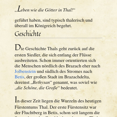
L
„
eben wie die Götter in Thal!
“
geführt haben, sind typisch thalerisch und
überall im Königreich begehrt.
Geschichte
D
ie Geschichte Thals geht zurück auf die
ersten Siedler, die sich entlang der Flüsse
ausbreiteten. Schon immer orientierten sich
die Menschen nördlich des Brazach eher nach
Jolbenstein
und südlich des Stromes nach
Betis
, der großen Stadt im Brazachdelta,
dereinst „
Bethysan
“ genannt, was soviel wie
„
die Schöne, die Große
“ bedeutet.
I
n dieser Zeit liegen die Wurzeln des heutigen
Fürstentums Thal. Der erste Fürstensitz war
der Fluchtberg in Betis, schon seit langem die