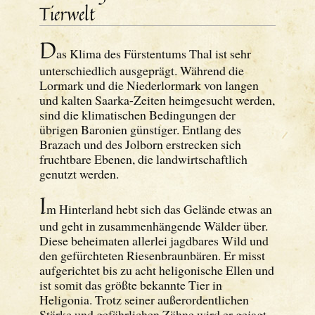
Tierwelt
D
as Klima des Fürstentums Thal ist sehr
unterschiedlich ausgeprägt. Während die
Lormark und die Niederlormark von langen
und kalten Saarka-Zeiten heimgesucht werden,
sind die klimatischen Bedingungen der
übrigen Baronien günstiger. Entlang des
Brazach und des Jolborn erstrecken sich
fruchtbare Ebenen, die landwirtschaftlich
genutzt werden.
I
m Hinterland hebt sich das Gelände etwas an
und geht in zusammenhängende Wälder über.
Diese beheimaten allerlei jagdbares Wild und
den gefürchteten Riesenbraunbären. Er misst
aufgerichtet bis zu acht heligonische Ellen und
ist somit das größte bekannte Tier in
Heligonia. Trotz seiner außerordentlichen
Stärke und gefährlichen Zähne wird er gejagt,