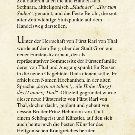
Zeit datieren auch die alte Handelsstadt
Sethnara, altheligonisch „
Siadnaer
“, „
Tor zum
Süden
“, genannt, und die Feste Beraht, die seit
alter Zeit wichtige Stützpunkte auf dem
Handelsweg darstellen.
U
nter der Herrschaft von Fürst Rarl von Thal
wurde auf dem Berg über der Stadt Gron ein
neuer Fürstensitz erbaut, der als
repräsentativer Sommersitz der Fürstenfamilie
derer von Thal und Ausgangspunkt für Reisen
in die neuen Ostgebiete Thals dienen sollte. Er
erhielt den Namen Hochanthen, in der alten
Sprache „
hoyn an tahen
“, „
die Hohe (Burg)
des (Landes) Thal
“. Offiziell gegründet wurde
dieser neue Fürstensitz von Fürst Rarl von
Thal, doch erdacht, geplant und gebaut von
dessen Bruder Prinz Hehnloon von Thal,
einem Schöngeist und Künstler, auf den sich
auch heute noch die besten Künstler des
Heligonischen Königreiches berufen.