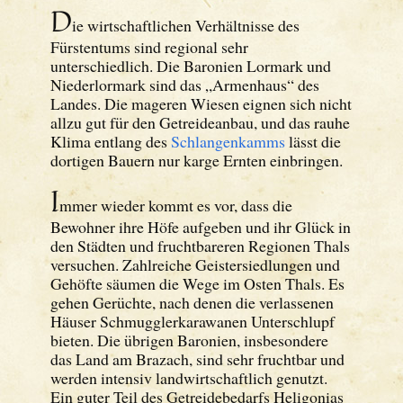
D
ie wirtschaftlichen Verhältnisse des
Fürstentums sind regional sehr
unterschiedlich. Die Baronien Lormark und
Niederlormark sind das „Armenhaus“ des
Landes. Die mageren Wiesen eignen sich nicht
allzu gut für den Getreideanbau, und das rauhe
Klima entlang des
Schlangenkamms
lässt die
dortigen Bauern nur karge Ernten einbringen.
I
mmer wieder kommt es vor, dass die
Bewohner ihre Höfe aufgeben und ihr Glück in
den Städten und fruchtbareren Regionen Thals
versuchen. Zahlreiche Geistersiedlungen und
Gehöfte säumen die Wege im Osten Thals. Es
gehen Gerüchte, nach denen die verlassenen
Häuser Schmugglerkarawanen Unterschlupf
bieten. Die übrigen Baronien, insbesondere
das Land am Brazach, sind sehr fruchtbar und
werden intensiv landwirtschaftlich genutzt.
Ein guter Teil des Getreidebedarfs Heligonias