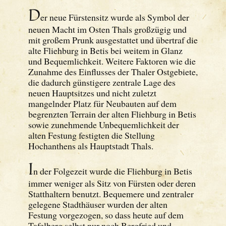
D
er neue Fürstensitz wurde als Symbol der
neuen Macht im Osten Thals großzügig und
mit großem Prunk ausgestattet und übertraf die
alte Fliehburg in Betis bei weitem in Glanz
und Bequemlichkeit. Weitere Faktoren wie die
Zunahme des Einflusses der Thaler Ostgebiete,
die dadurch günstigere zentrale Lage des
neuen Hauptsitzes und nicht zuletzt
mangelnder Platz für Neubauten auf dem
begrenzten Terrain der alten Fliehburg in Betis
sowie zunehmende Unbequemlichkeit der
alten Festung festigten die Stellung
Hochanthens als Hauptstadt Thals.
I
n der Folgezeit wurde die Fliehburg in Betis
immer weniger als Sitz von Fürsten oder deren
Statthaltern benutzt. Bequemere und zentraler
gelegene Stadthäuser wurden der alten
Festung vorgezogen, so dass heute auf dem
Tafelberg selbst nur noch Bergfried und