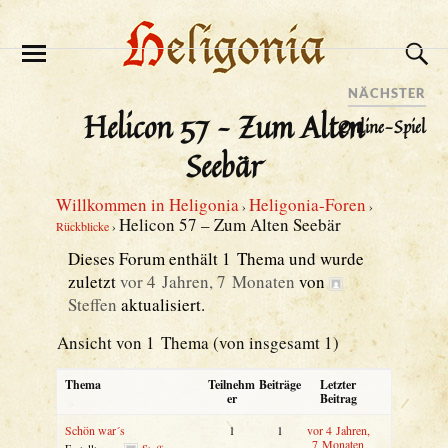
NÄCHSTER
Helicon 57 – Zum Alten
Online-Spiel
Seebär
Willkommen in Heligonia
Heligonia-Foren
›
›
Helicon 57 – Zum Alten Seebär
Rückblicke
›
Dieses Forum enthält 1 Thema und wurde
zuletzt
vor 4 Jahren, 7 Monaten
von
Steffen
aktualisiert.
Ansicht von 1 Thema (von insgesamt 1)
Thema
Teilnehm
Beiträge
Letzter
er
Beitrag
Schön war´s
1
1
vor 4 Jahren,
7 Monaten