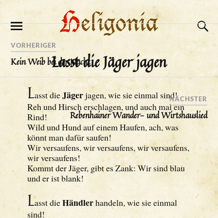
VORHERIGER
Lasst die Jäger jagen
Kein Weib bei der Nacht
L
Jäger
asst die
jagen, wie sie einmal sind!
NÄCHSTER
Reh und Hirsch erschlagen, und auch mal ein
Rebenhainer Wander- und Wirtshauslied
Rind!
Wild und Hund auf einem Haufen, ach, was
könnt man dafür saufen!
Wir versaufens, wir versaufens, wir versaufens,
wir versaufens!
Kommt der Jäger, gibt es Zank: Wir sind blau
und er ist blank!
L
Händler
asst die
handeln, wie sie einmal
sind!