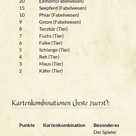
20
Einhorn
(Fabelwesen)
15
Seepferd
(Fabelwesen)
10
Phiar
(Fabelwesen)
9
Gnom
(Fabelwesen)
8
Tanzbär (Tier)
7
Fuchs (Tier)
6
Falke (Tier)
5
Schlange (Tier)
4
Reh (Tier)
3
Maus (Tier)
2
Käfer (Tier)
Kartenkombinationen (beste zuerst):
Punkte
Kartenkombination
Besonderes
Der Spieler