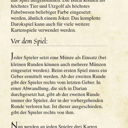
höchstes Tier und Utzgolf als höchstes
Fabelwesen beliebiger Farbe eingesetzt
werden, ähnlich einem Joker. Das komplette
Darokspiel kann auch für viele weitere
Kartenspiele verwendet werden.
Vor dem Spiel:
J
eder Spieler setzt eine Münze als Einsatz (bei
kleinen Runden können auch mehrere Münzen
eingesetzt werden). Beim ersten Spiel muss ein
Geber ermittelt werden. Ab der zweiten Runde
gibt der Spieler rechts vom letzten Geber. In
einer Abwandlung, die sich in Darian
durchgesetzt hat, gibt ab der zweiten Runde
immer der Spieler, der in der vorhergehenden
Runde verloren hat. Ist dieser ausgeschieden,
gibt der Spieler rechts von ihm.
N
un werden an jeden Spieler drei Karten