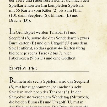
der Tiere und Fabelwesen richtet sich nach den
Spielkartenwerten (Im kompletten Spielsatz
mit 55 Karten vom Käfer (2) bis zum Phiar
(10), dann Seepferd (S), Einhorn (E) und
Drache (D)).
I
m Grundspiel werden Tanzbär (8) und
Seepferd (S) sowie die drei Sonderkarten (zwei
Buraikarten (B) und ein Utzgolf (U)) aus dem
Spiel entfernt, so dass genau 44 Karten übrig
bleiben: je sechs Tiere (2 bis 7), vier
Fabelwesen (9 bis D) und eine Gottheit.
Erweiterung:
B
ei mehr als sechs Spielern wird das Seepferd
(S) mit hinzugenommen, bei mehr als acht
Spielern auch noch der Tanzbär (8). In der
Shayedwüste werden am Wendetag (Mittwoch)
die beiden Burai (B) und Utzgolf (U) mit in
das Spiel aufgenommen. Die Burai können als