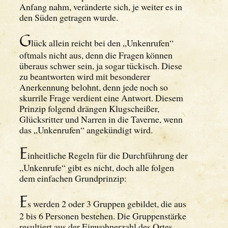
Anfang nahm, veränderte sich, je weiter es in
den Süden getragen wurde.
G
lück allein reicht bei den „Unkenrufen“
oftmals nicht aus, denn die Fragen können
überaus schwer sein, ja sogar tückisch. Diese
zu beantworten wird mit besonderer
Anerkennung belohnt, denn jede noch so
skurrile Frage verdient eine Antwort. Diesem
Prinzip folgend drängen Klugscheißer,
Glücksritter und Narren in die Taverne, wenn
das „Unkenrufen“ angekündigt wird.
E
inheitliche Regeln für die Durchführung der
„Unkenrufe“ gibt es nicht, doch alle folgen
dem einfachen Grundprinzip:
E
s werden 2 oder 3 Gruppen gebildet, die aus
2 bis 6 Personen bestehen. Die Gruppenstärke
resultiert aus der Einwohnerzahl des Ortes