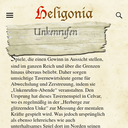
Unkenrufen
S
piele, die einen Gewinn in Aussicht stellen,
sind im ganzen Reich und über die Grenzen
hinaus überaus beliebt. Daher sorgen
umsichtige Tavernewirtsleute gerne für
Abwechslung und Zerstreuung, indem sie
„Unkenrufen-Abende“ veranstalten. Den
Ursprung hat dieses Tavernenspiel in Celvar,
wo es regelmäßig in der „Herberge zur
glitzernden Unke“ zur Messung der mentalen
Kräfte gespielt wird. Was jedoch ursprünglich
als ebenso lehrreiches wie auch
unterhaltsames Spiel dort im Norden seinen