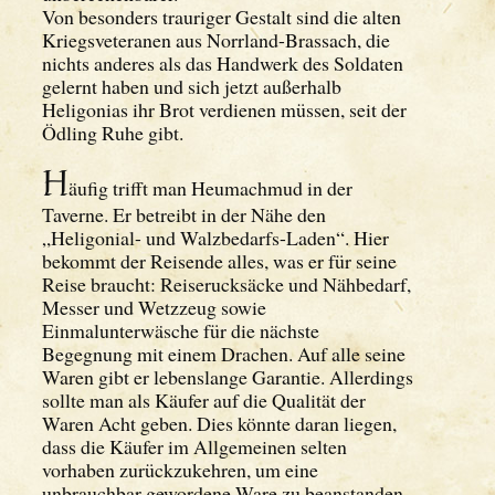
Von besonders trauriger Gestalt sind die alten
Kriegsveteranen aus Norrland-Brassach, die
nichts anderes als das Handwerk des Soldaten
gelernt haben und sich jetzt außerhalb
Heligonias ihr Brot verdienen müssen, seit der
Ödling Ruhe gibt.
H
äufig trifft man Heumachmud in der
Taverne. Er betreibt in der Nähe den
„Heligonial- und Walzbedarfs-Laden“. Hier
bekommt der Reisende alles, was er für seine
Reise braucht: Reiserucksäcke und Nähbedarf,
Messer und Wetzzeug sowie
Einmalunterwäsche für die nächste
Begegnung mit einem Drachen. Auf alle seine
Waren gibt er lebenslange Garantie. Allerdings
sollte man als Käufer auf die Qualität der
Waren Acht geben. Dies könnte daran liegen,
dass die Käufer im Allgemeinen selten
vorhaben zurückzukehren, um eine
unbrauchbar gewordene Ware zu beanstanden.