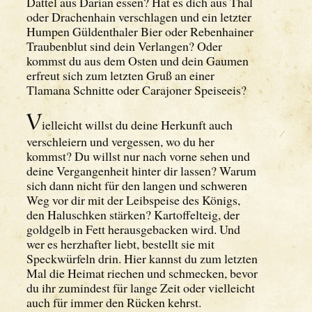
Dattel aus Darian essen? Hat es dich aus Thal
oder Drachenhain verschlagen und ein letzter
Humpen Güldenthaler Bier oder Rebenhainer
Traubenblut sind dein Verlangen? Oder
kommst du aus dem Osten und dein Gaumen
erfreut sich zum letzten Gruß an einer
Tlamana Schnitte oder Carajoner Speiseeis?
V
ielleicht willst du deine Herkunft auch
verschleiern und vergessen, wo du her
kommst? Du willst nur nach vorne sehen und
deine Vergangenheit hinter dir lassen? Warum
sich dann nicht für den langen und schweren
Weg vor dir mit der Leibspeise des Königs,
den Haluschken stärken? Kartoffelteig, der
goldgelb in Fett herausgebacken wird. Und
wer es herzhafter liebt, bestellt sie mit
Speckwürfeln drin. Hier kannst du zum letzten
Mal die Heimat riechen und schmecken, bevor
du ihr zumindest für lange Zeit oder vielleicht
auch für immer den Rücken kehrst.