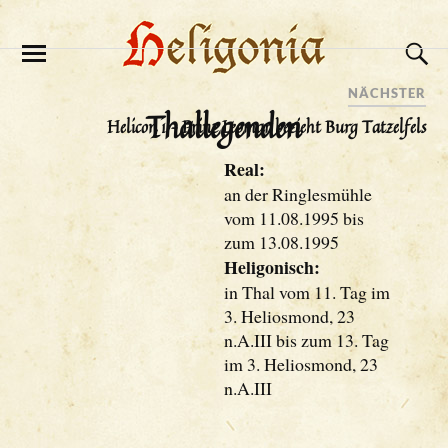
NÄCHSTER
Thallegenden
Helicon 1 – Prinz Leomar bezieht Burg Tatzelfels
Real:
an der Ringlesmühle
vom 11.08.1995 bis
zum 13.08.1995
Heligonisch:
in Thal vom 11. Tag im
3. Heliosmond, 23
n.A.III bis zum 13. Tag
im 3. Heliosmond, 23
n.A.III