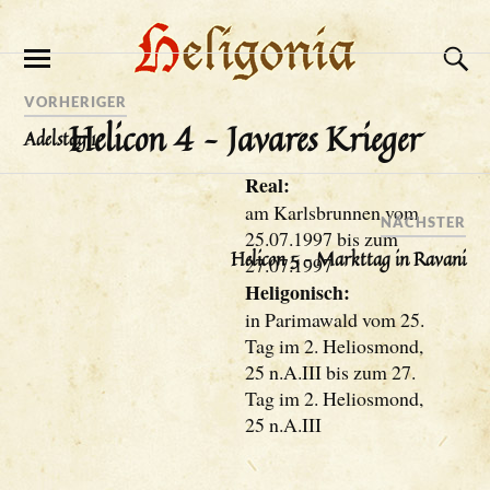
VORHERIGER
Helicon 4 – Javares Krieger
Adelstag 1
Real:
am Karlsbrunnen vom
NÄCHSTER
25.07.1997 bis zum
Helicon 5 – Markttag in Ravani
27.07.1997
Heligonisch:
in Parimawald vom 25.
Tag im 2. Heliosmond,
25 n.A.III bis zum 27.
Tag im 2. Heliosmond,
25 n.A.III