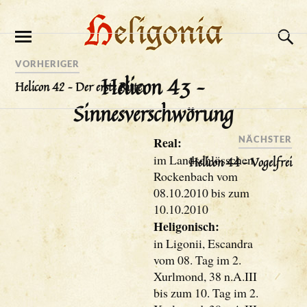
VORHERIGER
Helicon 43 –
Helicon 42 – Der erste Ritter
Sinnesverschwörung
Real:
NÄCHSTER
im Landschlösschen
Helicon 44 – Vogelfrei
Rockenbach vom
08.10.2010 bis zum
10.10.2010
Heligonisch:
in Ligonii, Escandra
vom 08. Tag im 2.
Xurlmond, 38 n.A.III
bis zum 10. Tag im 2.