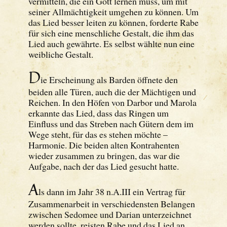
vermitteln, die ein Gott lernen muss, um mit
seiner Allmächtigkeit umgehen zu können. Um
das Lied besser leiten zu können, forderte Rabe
für sich eine menschliche Gestalt, die ihm das
Lied auch gewährte. Es selbst wählte nun eine
weibliche Gestalt.
D
ie Erscheinung als Barden öffnete den
beiden alle Türen, auch die der Mächtigen und
Reichen. In den Höfen von Darbor und Marola
erkannte das Lied, dass das Ringen um
Einfluss und das Streben nach Gütern dem im
Wege steht, für das es stehen möchte –
Harmonie. Die beiden alten Kontrahenten
wieder zusammen zu bringen, das war die
Aufgabe, nach der das Lied gesucht hatte.
A
ls dann im Jahr 38 n.A.III ein Vertrag für
Zusammenarbeit in verschiedensten Belangen
zwischen Sedomee und Darian unterzeichnet
werden sollte, reisten Rabe und das Lied an