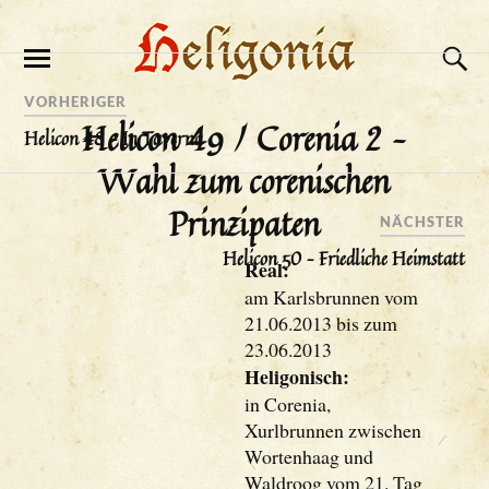
VORHERIGER
Helicon 49 / Corenia 2 –
Helicon 48 – In Taverna
Wahl zum corenischen
Prinzipaten
NÄCHSTER
Helicon 50 – Friedliche Heimstatt
Real:
am Karlsbrunnen vom
21.06.2013 bis zum
23.06.2013
Heligonisch:
in Corenia,
Xurlbrunnen zwischen
Wortenhaag und
Waldroog vom 21. Tag