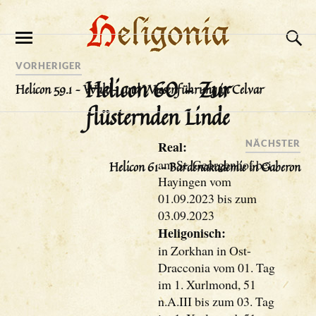
VORHERIGER
Helicon 60 – Zur
Helicon 59.1 – Wald- und Wiesenführung in Celvar
flüsternden Linde
Real:
NÄCHSTER
am St. Georgenhof bei
Helicon 61 – Bardenakademie in Gaberon
Hayingen vom
01.09.2023 bis zum
03.09.2023
Heligonisch:
in Zorkhan in Ost-
Dracconia vom 01. Tag
im 1. Xurlmond, 51
n.A.III bis zum 03. Tag