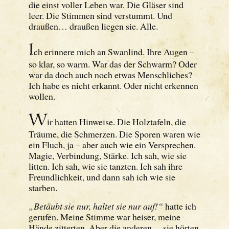
die einst voller Leben war. Die Gläser sind
leer. Die Stimmen sind verstummt. Und
draußen… draußen liegen sie. Alle.
I
ch erinnere mich an Swanlind. Ihre Augen –
so klar, so warm. War das der Schwarm? Oder
war da doch auch noch etwas Menschliches?
Ich habe es nicht erkannt. Oder nicht erkennen
wollen.
W
ir hatten Hinweise. Die Holztafeln, die
Träume, die Schmerzen. Die Sporen waren wie
ein Fluch, ja – aber auch wie ein Versprechen.
Magie, Verbindung, Stärke. Ich sah, wie sie
litten. Ich sah, wie sie tanzten. Ich sah ihre
Freundlichkeit, und dann sah ich wie sie
starben.
„Betäubt sie nur, haltet sie nur auf!“
hatte ich
gerufen. Meine Stimme war heiser, meine
Hände zitterten. Aber die anderen… sie hörten