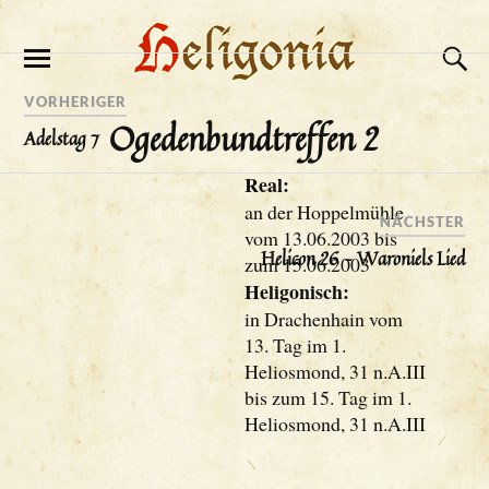
VORHERIGER
Ogedenbundtreffen 2
Adelstag 7
Real:
an der Hoppelmühle
NÄCHSTER
vom 13.06.2003 bis
Helicon 26 – Waroniels Lied
zum 15.06.2003
Heligonisch:
in Drachenhain vom
13. Tag im 1.
Heliosmond, 31 n.A.III
bis zum 15. Tag im 1.
Heliosmond, 31 n.A.III