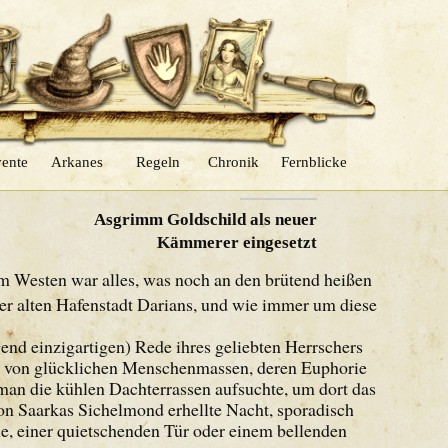
ente
Arkanes
Regeln
Chronik
Fernblicke
NÄCHSTER
Asgrimm Goldschild als neuer
Kämmerer eingesetzt
im Westen war alles, was noch an den brütend heißen
er alten Hafenstadt Darians, und wie immer um diese
nd einzigartigen) Rede ihres geliebten Herrschers
t von glücklichen Menschenmassen, deren Euphorie
 man die kühlen Dachterrassen aufsuchte, um dort das
on Saarkas Sichelmond erhellte Nacht, sporadisch
e, einer quietschenden Tür oder einem bellenden