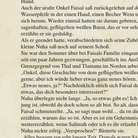
Hund.
Auch der uralte Onkel Faisal saß zurückgelehnt auf 
Wasserpfeife in der einen Hand, einen Becher Wein i
sich herum. Wieder einmal hatten sie darum gebeten
sagenhaften, geflügelten weißen Burai, das er vor se
erzählte er sie geduldig.
Als er geendet hatte, verabschiedeten sich seine Zuh
kleine Nuha saß noch auf seinem Schoß.
Sie war den Sommer über bei Faisals Familie einquar
seit ein paar Jahren gezwungen, geschäftlich ins Aus
Grenzgegend von Thal und Tlamana im Norden arbeitet
„Onkel, diese Geschichte von dem geflügelten weißen
gerne, aber ich würde lieber etwas ganz neues hören…
„Etwas neues, ja?“ Nachdenklich strich sich Faisal 
etwas, das dich besonders interessiert?“
Nuha überlegte nicht lange. „Ja, so etwas gibt es! I
jung ist, obwohl du doch schon so alt bist. So alt, das
Faisal schmunzelte. „Ja, so sagt man wohl… da ist dir
erzählen, warum das so ist. Aber es ist ein Geheimnis
weitererzählen, wenn Salimah oder ich es dir erlaubt
Nuha nickte eifrig. „Versprochen!“ flüsterte sie.
„Alles begann vor sehr langer Zeit. Damals waren Sa