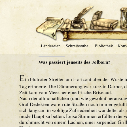
Ländereien
Schreibstube
Bibliothek
Konv
VORHERIGER
Was passiert jenseits des Jolborn?
E
in blutroter Streifen am Horizont über der Wüste 
Tag erinnerte. Die Dämmerung war kurz in Darbor, d
Zeit kam vom Meer her eine frische Brise auf.
Nach der allmonatlichen (und wie gewohnt herausrage
Graf Dedekien waren die Straßen noch immer gefüll
sich langsam in wohlige Zufriedenheit wandelte, als
müde Haupt zu betten. Leise Stimmen erfüllten die v
durchmischt von einem Lachen, einer zirpenden Grill