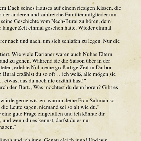
dem Dach seines Hauses auf einem riesigen Kissen, die
n der anderen und zahlreiche Familienmitglieder um
, seine Geschichte vom Nech-Burai zu hören, dem
hr langer Zeit einmal gesehen hatte. Wieder einmal
örer nach und nach, um sich schlafen zu legen. Nur die
tiert. Wie viele Darianer waren auch Nuhas Eltern
land zu gehen. Während sie die Saison über in der
en, erlebte Nuha eine großartige Zeit in Darbor.
 Burai erzählst du so oft… ich weiß, alle mögen sie
 etwas, das du noch nie erzählt hast!“
durch den Bart. „Was möchtest du denn hören? Gibt es
ch würde gerne wissen, warum deine Frau Salimah so
s die Leute sagen, niemand sei so alt wie du.“
 eine gute Frage eingefallen und ich könnte dir
, und wenn du es kennst, darfst du es nur
 haben.“
limah und ich jung. Genau gleich jung! Und wir