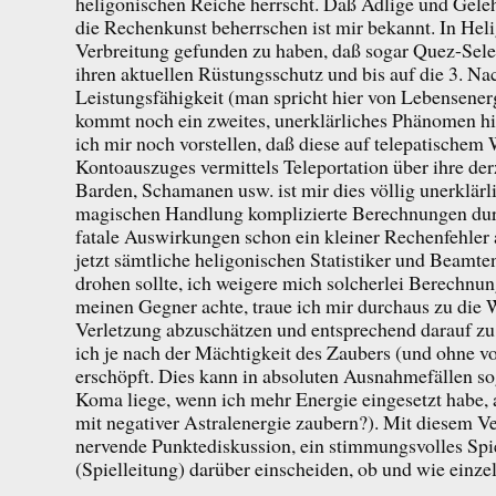
heligonischen Reiche herrscht. Daß Adlige und Gel
die Rechenkunst beherrschen ist mir bekannt. In Hel
Verbreitung gefunden zu haben, daß sogar Quez-Selet
ihren aktuellen Rüstungsschutz und bis auf die 3. N
Leistungsfähigkeit (man spricht hier von Lebensene
kommt noch ein zweites, unerklärliches Phänomen hi
ich mir noch vorstellen, daß diese auf telepatischem
Kontoauszuges vermittels Teleportation über ihre derz
Barden, Schamanen usw. ist mir dies völlig unerklär
magischen Handlung komplizierte Berechnungen durc
fatale Auswirkungen schon ein kleiner Rechenfehler
jetzt sämtliche heligonischen Statistiker und Beamt
drohen sollte, ich weigere mich solcherlei Berechnu
meinen Gegner achte, traue ich mir durchaus zu die 
Verletzung abzuschätzen und entsprechend darauf z
ich je nach der Mächtigkeit des Zaubers (und ohne v
erschöpft. Dies kann in absoluten Ausnahmefällen so
Koma liege, wenn ich mehr Energie eingesetzt habe, a
mit negativer Astralenergie zaubern?). Mit diesem V
nervende Punktediskussion, ein stimmungsvolles Spie
(Spielleitung) darüber einscheiden, ob und wie einze