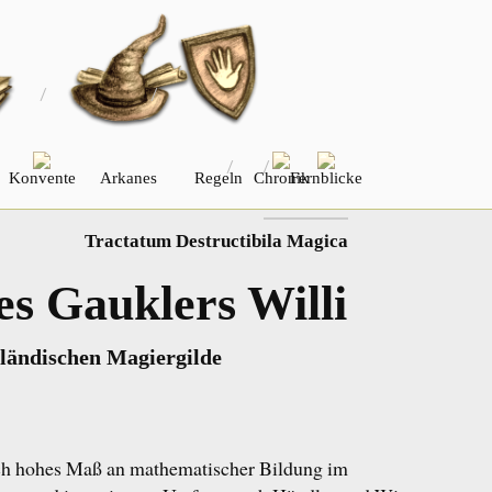
Konvente
Arkanes
Regeln
Chronik
Fernblicke
NÄCHSTER
Tractatum Destructibila Magica
s Gauklers Willi
rländischen Magiergilde
welch hohes Maß an mathematischer Bildung im