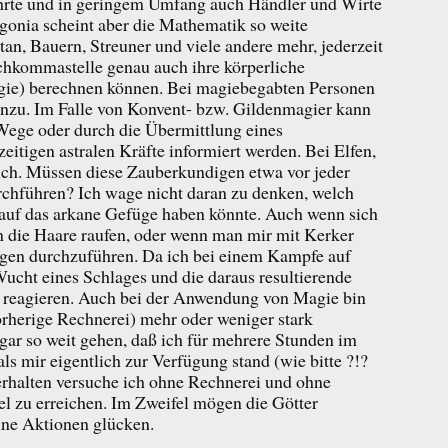
ehrte und in geringem Umfang auch Händler und Wirte
igonia scheint aber die Mathematik so weite
an, Bauern, Streuner und viele andere mehr, jederzeit
achkommastelle genau auch ihre körperliche
rgie) berechnen können. Bei magiebegabten Personen
nzu. Im Falle von Konvent- bzw. Gildenmagier kann
 Wege oder durch die Übermittlung eines
eitigen astralen Kräfte informiert werden. Bei Elfen,
lich. Müssen diese Zauberkundigen etwa vor jeder
hführen? Ich wage nicht daran zu denken, welch
 auf das arkane Gefüge haben könnte. Auch wenn sich
en die Haare raufen, oder wenn man mir mit Kerker
ngen durchzuführen. Da ich bei einem Kampfe auf
Wucht eines Schlages und die daraus resultierende
u reagieren. Auch bei der Anwendung von Magie bin
orherige Rechnerei) mehr oder weniger stark
gar so weit gehen, daß ich für mehrere Stunden im
ls mir eigentlich zur Verfügung stand (wie bitte ?!?
erhalten versuche ich ohne Rechnerei und ohne
l zu erreichen. Im Zweifel mögen die Götter
lne Aktionen glücken.