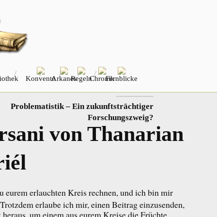
iothek
Konvente
Arkanes
Regeln
Chronik
Fernblicke
NÄCHSTER
Problematistik – Ein zukunftsträchtiger
Forschungszweig?
rsani von Thanarian
riél
zu eurem erlauchten Kreis rechnen, und ich bin mir
. Trotzdem erlaube ich mir, einen Beitrag einzusenden,
 heraus, um einem aus eurem Kreise die Früchte