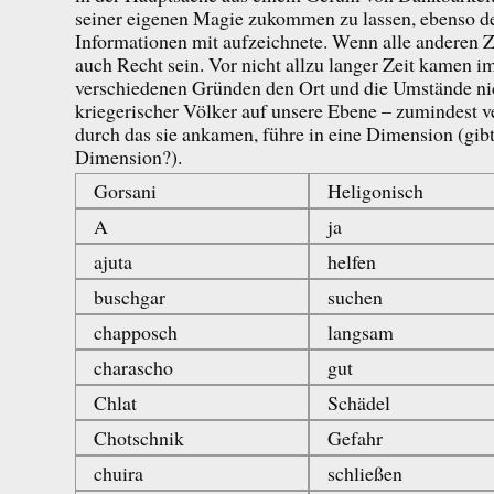
seiner eigenen Magie zukommen zu lassen, ebenso d
Informationen mit aufzeichnete. Wenn alle anderen Za
auch Recht sein. Vor nicht allzu langer Zeit kamen i
verschiedenen Gründen den Ort und die Umstände ni
kriegerischer Völker auf unsere Ebene – zumindest v
durch das sie ankamen, führe in eine Dimension (gib
Dimension?).
Gorsani
Heligonisch
A
ja
ajuta
helfen
buschgar
suchen
chapposch
langsam
charascho
gut
Chlat
Schädel
Chotschnik
Gefahr
chuira
schließen