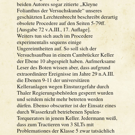
beiden Autores sogar zitierte „Kleyne
Folianthus der Versuchskunde“ unseres
geschätzten Lerchtenbrecht beschreibt derartig
obsolete Procedere auf den Seiten 5-79ff.
[Ausgabe 72 v.A.III., 17. Auflage].
Weiters tun sich auch im Procedere
experimentalis sequens einige
Ungereimtheiten auf. So soll sich der
Versuchsaufbau in einem Cambrücker Keller
der Ebene 10 abgespielt haben. Aufmerksame
Leser des Boten wissen aber, dass aufgrund
extraordinärer Ereignisse im Jahre 29 n.A.III.
die Ebenen 9-11 der universitären
Kelleranlagen wegen Einsturzgefahr durch
Thaler Regierungsbehörden gesperrt wurden
und seitdem nicht mehr betreten werden
dürfen. Ebenso obscuriter ist der Einsatz eines
durch Wasserkraft betriebenen Spulen-
Torquerators in jenem Keller. Jedermann weiß,
dass zum Tractieren von 3 SLTs mit
Problemationes der Klasse 5 zwar tatsächlich