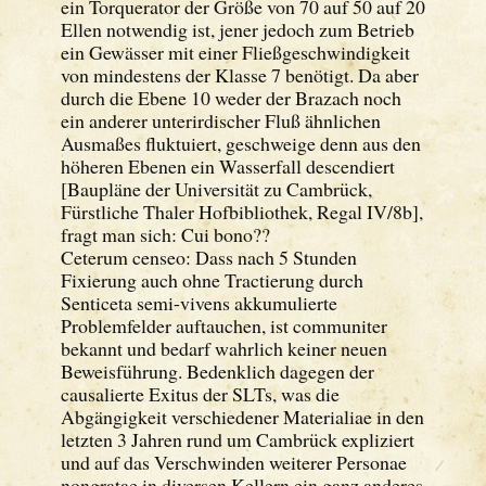
ein Torquerator der Größe von 70 auf 50 auf 20
Ellen notwendig ist, jener jedoch zum Betrieb
ein Gewässer mit einer Fließgeschwindigkeit
von mindestens der Klasse 7 benötigt. Da aber
durch die Ebene 10 weder der Brazach noch
ein anderer unterirdischer Fluß ähnlichen
Ausmaßes fluktuiert, geschweige denn aus den
höheren Ebenen ein Wasserfall descendiert
[Baupläne der Universität zu Cambrück,
Fürstliche Thaler Hofbibliothek, Regal IV/8b],
fragt man sich: Cui bono??
Ceterum censeo: Dass nach 5 Stunden
Fixierung auch ohne Tractierung durch
Senticeta semi-vivens akkumulierte
Problemfelder auftauchen, ist communiter
bekannt und bedarf wahrlich keiner neuen
Beweisführung. Bedenklich dagegen der
causalierte Exitus der SLTs, was die
Abgängigkeit verschiedener Materialiae in den
letzten 3 Jahren rund um Cambrück expliziert
und auf das Verschwinden weiterer Personae
nongratae in diversen Kellern ein ganz anderes