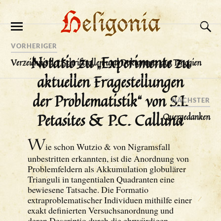
VORHERIGER
Notatio zu „Experimente zu
Verzeichnis der Schriftrollen und Dokumente aus Tenogien
aktuellen Fragestellungen
der Problematistik“ von S.I.
NÄCHSTER
Petasites & P.C. Calluna
Quergedanken
W
ie schon Wutzio & von Nigramsfall
unbestritten erkannten, ist die Anordnung von
Problemfeldern als Akkumulation globulärer
Trianguli in tangentialen Quadranten eine
bewiesene Tatsache. Die Formatio
extraproblematischer Individuen mithilfe einer
exakt definierten Versuchsanordnung und
deren Descriptio durch die ehrwürdigen