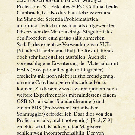
Professores S.I. Petasites & P.C. Calluna, beide
Cambrück, ist also durchaus lobenswert und
im Sinne der Scientia Problematistica
amplifico. Jedoch muss man als aufgeweckter
Observator der Materia einige Singularitates
des Procedere cum grano salis anmerken.
So läßt die exceptive Verwendung von SLTs
(Standard Landmann Thal) die Resultationes
doch sehr inaequaliter ausfallen. Auch die
vorgeschlagene Erweiterung der Materialia mit
EBLs (Exceptionell begabter Lingonier)
erscheint mir noch nicht satisfizierend genug,
um eine Conclusio generalis aufstellen zu
können. Zu diesem Zweck wären quidem noch
weitere Experimentales mit mindestens einem
OSB (Ostarischer Standardbeamter) und
einem PDS (Preiswerter Darianischer
Schmuggler) erforderlich. Dass dies von den
Professores als „nicht notwendig“ [S. 3, Z.9]
erachtet wird, ist adaequaten Magistern
schlichtweg incomprehensibilit. Der von