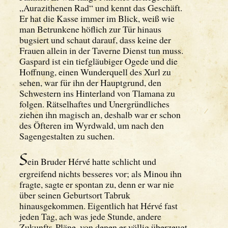
„Aurazithenen Rad“ und kennt das Geschäft.
Er hat die Kasse immer im Blick, weiß wie
man Betrunkene höflich zur Tür hinaus
bugsiert und schaut darauf, dass keine der
Frauen allein in der Taverne Dienst tun muss.
Gaspard ist ein tiefgläubiger Ogede und die
Hoffnung, einen Wunderquell des Xurl zu
sehen, war für ihn der Hauptgrund, den
Schwestern ins Hinterland von Tlamana zu
folgen. Rätselhaftes und Unergründliches
ziehen ihn magisch an, deshalb war er schon
des Öfteren im Wyrdwald, um nach den
Sagengestalten zu suchen.
S
ein Bruder Hérvé hatte schlicht und
ergreifend nichts besseres vor; als Minou ihn
fragte, sagte er spontan zu, denn er war nie
über seinen Geburtsort Tabruk
hinausgekommen. Eigentlich hat Hérvé fast
jeden Tag, ach was jede Stunde, andere
Zukunfts-Pläne, von denen er völlig überzeugt