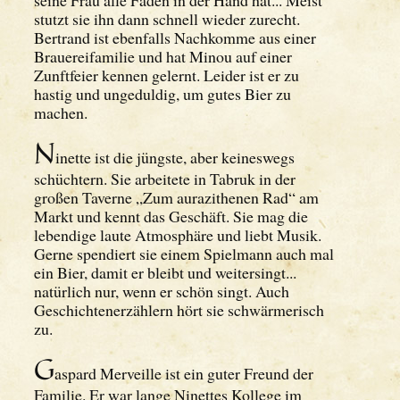
seine Frau alle Fäden in der Hand hat... Meist
stutzt sie ihn dann schnell wieder zurecht.
Bertrand ist ebenfalls Nachkomme aus einer
Brauereifamilie und hat Minou auf einer
Zunftfeier kennen gelernt. Leider ist er zu
hastig und ungeduldig, um gutes Bier zu
machen.
N
inette ist die jüngste, aber keineswegs
schüchtern. Sie arbeitete in Tabruk in der
großen Taverne „Zum aurazithenen Rad“ am
Markt und kennt das Geschäft. Sie mag die
lebendige laute Atmosphäre und liebt Musik.
Gerne spendiert sie einem Spielmann auch mal
ein Bier, damit er bleibt und weitersingt...
natürlich nur, wenn er schön singt. Auch
Geschichtenerzählern hört sie schwärmerisch
zu.
G
aspard Merveille ist ein guter Freund der
Familie. Er war lange Ninettes Kollege im