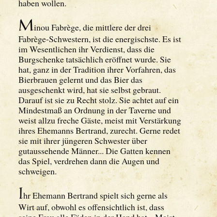
haben wollen.
M
inou Fabrège, die mittlere der drei
Fabrège-Schwestern, ist die energischste. Es ist
im Wesentlichen ihr Verdienst, dass die
Burgschenke tatsächlich eröffnet wurde. Sie
hat, ganz in der Tradition ihrer Vorfahren, das
Bierbrauen gelernt und das Bier das
ausgeschenkt wird, hat sie selbst gebraut.
Darauf ist sie zu Recht stolz. Sie achtet auf ein
Mindestmaß an Ordnung in der Taverne und
weist allzu freche Gäste, meist mit Verstärkung
ihres Ehemanns Bertrand, zurecht. Gerne redet
sie mit ihrer jüngeren Schwester über
gutaussehende Männer... Die Gatten kennen
das Spiel, verdrehen dann die Augen und
schweigen.
I
hr Ehemann Bertrand spielt sich gerne als
Wirt auf, obwohl es offensichtlich ist, dass