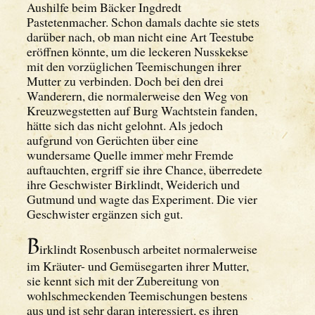
Aushilfe beim Bäcker Ingdredt
Pastetenmacher. Schon damals dachte sie stets
darüber nach, ob man nicht eine Art Teestube
eröffnen könnte, um die leckeren Nusskekse
mit den vorzüglichen Teemischungen ihrer
Mutter zu verbinden. Doch bei den drei
Wanderern, die normalerweise den Weg von
Kreuzwegstetten auf Burg Wachtstein fanden,
hätte sich das nicht gelohnt. Als jedoch
aufgrund von Gerüchten über eine
wundersame Quelle immer mehr Fremde
auftauchten, ergriff sie ihre Chance, überredete
ihre Geschwister Birklindt, Weiderich und
Gutmund und wagte das Experiment. Die vier
Geschwister ergänzen sich gut.
B
irklindt Rosenbusch arbeitet normalerweise
im Kräuter- und Gemüsegarten ihrer Mutter,
sie kennt sich mit der Zubereitung von
wohlschmeckenden Teemischungen bestens
aus und ist sehr daran interessiert, es ihren