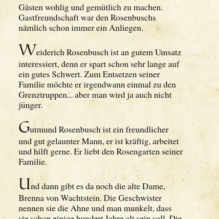
Gästen wohlig und gemütlich zu machen.
Gastfreundschaft war den Rosenbuschs
nämlich schon immer ein Anliegen.
W
eiderich Rosenbusch ist an gutem Umsatz
interessiert, denn er spart schon sehr lange auf
ein gutes Schwert. Zum Entsetzen seiner
Familie möchte er irgendwann einmal zu den
Grenztruppen... aber man wird ja auch nicht
jünger.
G
utmund Rosenbusch ist ein freundlicher
und gut gelaunter Mann, er ist kräftig, arbeitet
und hilft gerne. Er liebt den Rosengarten seiner
Familie.
U
nd dann gibt es da noch die alte Dame,
Brenna von Wachtstein. Die Geschwister
nennen sie die Ahne und man munkelt, dass
sie schon einige hundert Jahre alt sein soll. Die