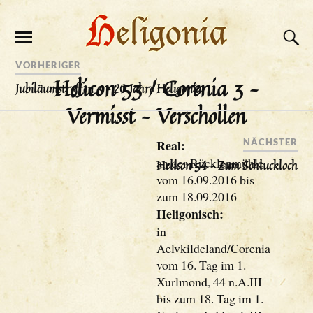
VORHERIGER
Helicon 53 / Corenia 3 –
Jubiläumstreffen 3 – 20 Jahre Heligonia
Vermisst – Verschollen
Real:
NÄCHSTER
an der Rücklenmühle
Helicon 54 – Zum Schluckloch
vom 16.09.2016 bis
zum 18.09.2016
Heligonisch:
in
Aelvkildeland/Corenia
vom 16. Tag im 1.
Xurlmond, 44 n.A.III
bis zum 18. Tag im 1.