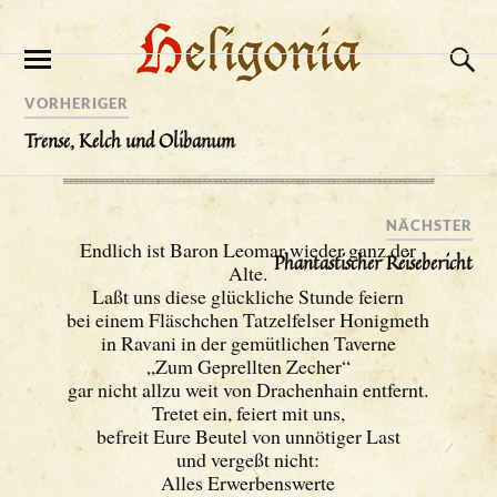
VORHERIGER
Trense, Kelch und Olibanum
NÄCHSTER
Endlich ist Baron Leomar wieder ganz der
Phantastischer Reisebericht
Alte.
Laßt uns diese glückliche Stunde feiern
bei einem Fläschchen Tatzelfelser Honigmeth
in Ravani in der gemütlichen Taverne
„Zum Geprellten Zecher“
gar nicht allzu weit von Drachenhain entfernt.
Tretet ein, feiert mit uns,
befreit Eure Beutel von unnötiger Last
und vergeßt nicht:
Alles Erwerbenswerte