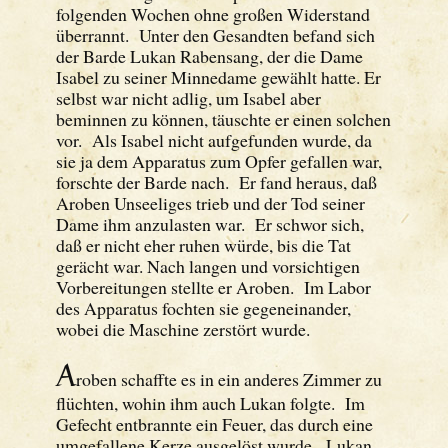
folgenden Wochen ohne großen Widerstand
überrannt. Unter den Gesandten befand sich
der Barde Lukan Rabensang, der die Dame
Isabel zu seiner Minnedame gewählt hatte. Er
selbst war nicht adlig, um Isabel aber
beminnen zu können, täuschte er einen solchen
vor. Als Isabel nicht aufgefunden wurde, da
sie ja dem Apparatus zum Opfer gefallen war,
forschte der Barde nach. Er fand heraus, daß
Aroben Unseeliges trieb und der Tod seiner
Dame ihm anzulasten war. Er schwor sich,
daß er nicht eher ruhen würde, bis die Tat
gerächt war. Nach langen und vorsichtigen
Vorbereitungen stellte er Aroben. Im Labor
des Apparatus fochten sie gegeneinander,
wobei die Maschine zerstört wurde.
A
roben schaffte es in ein anderes Zimmer zu
flüchten, wohin ihm auch Lukan folgte. Im
Gefecht entbrannte ein Feuer, das durch eine
umgefallene Kerze ausgelöst wurde. Lukan