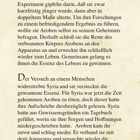
Experiment gipfelte darin, daß sie zwar
kurzfristig jünger wurde, dann aber in
doppeltem Maße alterte. Um ihre Forschungen
zu einem befriedigendem Ergebnis zu führen,
wollte sie Aroben selbst zu seinem Geheimnis
befragen. Deshalb schloß sie die Reste des
verbrannten Körpers Arobens an den
Apparatus an und erweckte ihn schließlich
wieder zum Leben. Gemeinsam gelang es
ihnen die Essenz des Lebens zu gewinnen.
D
er Versuch an einem Menschen
widerstrebte Syria und sie versteckte die
gewonnene Essenz. Für Syria war jetzt die Zeit
gekommen Aroben zu töten, doch dieser hatte
ihre Aufschriebe diesbezüglich gelesen. Syria
hatte aus Gewissensgründen ein Tagebuch
geführt, worin sie ihre Sorgen und Hoffnungen
niedergeschrieben hatte. Aroben kam ihr
zuvor und schlug nieder. Er verband sie mit
dem Apparatus und versuchte wieder die