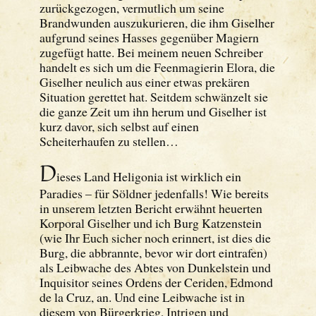
zurückgezogen, vermutlich um seine
Brandwunden auszukurieren, die ihm Giselher
aufgrund seines Hasses gegenüber Magiern
zugefügt hatte. Bei meinem neuen Schreiber
handelt es sich um die Feenmagierin Elora, die
Giselher neulich aus einer etwas prekären
Situation gerettet hat. Seitdem schwänzelt sie
die ganze Zeit um ihn herum und Giselher ist
kurz davor, sich selbst auf einen
Scheiterhaufen zu stellen…
D
ieses Land Heligonia ist wirklich ein
Paradies – für Söldner jedenfalls! Wie bereits
in unserem letzten Bericht erwähnt heuerten
Korporal Giselher und ich Burg Katzenstein
(wie Ihr Euch sicher noch erinnert, ist dies die
Burg, die abbrannte, bevor wir dort eintrafen)
als Leibwache des Abtes von Dunkelstein und
Inquisitor seines Ordens der Ceriden, Edmond
de la Cruz, an. Und eine Leibwache ist in
diesem von Bürgerkrieg, Intrigen und