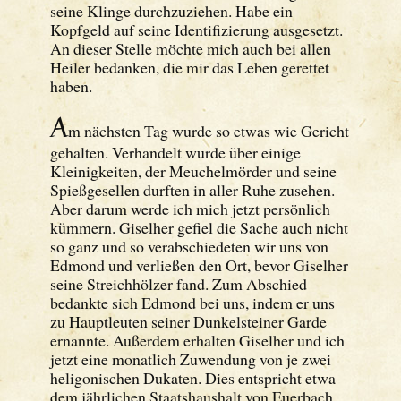
seine Klinge durchzuziehen. Habe ein
Kopfgeld auf seine Identifizierung ausgesetzt.
An dieser Stelle möchte mich auch bei allen
Heiler bedanken, die mir das Leben gerettet
haben.
A
m nächsten Tag wurde so etwas wie Gericht
gehalten. Verhandelt wurde über einige
Kleinigkeiten, der Meuchelmörder und seine
Spießgesellen durften in aller Ruhe zusehen.
Aber darum werde ich mich jetzt persönlich
kümmern. Giselher gefiel die Sache auch nicht
so ganz und so verabschiedeten wir uns von
Edmond und verließen den Ort, bevor Giselher
seine Streichhölzer fand. Zum Abschied
bedankte sich Edmond bei uns, indem er uns
zu Hauptleuten seiner Dunkelsteiner Garde
ernannte. Außerdem erhalten Giselher und ich
jetzt eine monatlich Zuwendung von je zwei
heligonischen Dukaten. Dies entspricht etwa
dem jährlichen Staatshaushalt von Euerbach.