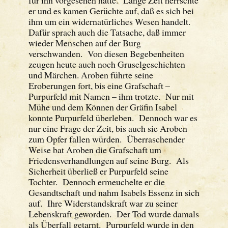
er und es kamen Gerüchte auf, daß es sich bei
ihm um ein widernatürliches Wesen handelt.
Dafür sprach auch die Tatsache, daß immer
wieder Menschen auf der Burg
verschwanden. Von diesen Begebenheiten
zeugen heute auch noch Gruselgeschichten
und Märchen. Aroben führte seine
Eroberungen fort, bis eine Grafschaft –
Purpurfeld mit Namen – ihm trotzte. Nur mit
Mühe und dem Können der Gräfin Isabel
konnte Purpurfeld überleben. Dennoch war es
nur eine Frage der Zeit, bis auch sie Aroben
zum Opfer fallen würden. Überraschender
Weise bat Aroben die Grafschaft um
Friedensverhandlungen auf seine Burg. Als
Sicherheit überließ er Purpurfeld seine
Tochter. Dennoch ermeuchelte er die
Gesandtschaft und nahm Isabels Essenz in sich
auf. Ihre Widerstandskraft war zu seiner
Lebenskraft geworden. Der Tod wurde damals
als Überfall getarnt. Purpurfeld wurde in den