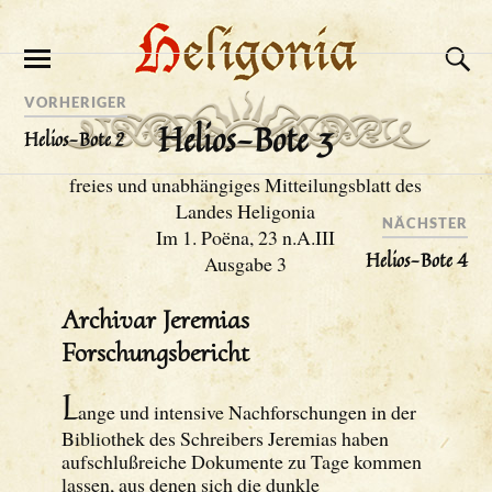
VORHERIGER
Helios-Bote 3
Helios-Bote 2
freies und unabhängiges Mitteilungsblatt des
Landes Heligonia
NÄCHSTER
Im 1. Poëna, 23 n.A.III
Helios-Bote 4
Ausgabe 3
Archivar Jeremias
Forschungsbericht
L
ange und intensive Nachforschungen in der
Bibliothek des Schreibers Jeremias haben
aufschlußreiche Dokumente zu Tage kommen
lassen, aus denen sich die dunkle