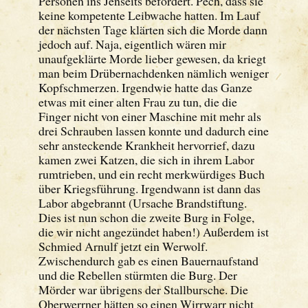
Personen ins Jenseits befördert. Pech, dass sie
keine kompetente Leibwache hatten. Im Lauf
der nächsten Tage klärten sich die Morde dann
jedoch auf. Naja, eigentlich wären mir
unaufgeklärte Morde lieber gewesen, da kriegt
man beim Drübernachdenken nämlich weniger
Kopfschmerzen. Irgendwie hatte das Ganze
etwas mit einer alten Frau zu tun, die die
Finger nicht von einer Maschine mit mehr als
drei Schrauben lassen konnte und dadurch eine
sehr ansteckende Krankheit hervorrief, dazu
kamen zwei Katzen, die sich in ihrem Labor
rumtrieben, und ein recht merkwürdiges Buch
über Kriegsführung. Irgendwann ist dann das
Labor abgebrannt (Ursache Brandstiftung.
Dies ist nun schon die zweite Burg in Folge,
die wir nicht angezündet haben!) Außerdem ist
Schmied Arnulf jetzt ein Werwolf.
Zwischendurch gab es einen Bauernaufstand
und die Rebellen stürmten die Burg. Der
Mörder war übrigens der Stallbursche. Die
Oberwerrner hätten so einen Wirrwarr nicht