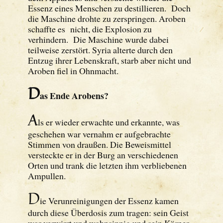
Essenz eines Menschen zu destillieren. Doch
die Maschine drohte zu zerspringen. Aroben
schaffte es nicht, die Explosion zu
verhindern. Die Maschine wurde dabei
teilweise zerstört. Syria alterte durch den
Entzug ihrer Lebenskraft, starb aber nicht und
Aroben fiel in Ohnmacht.
D
as Ende Arobens?
A
ls er wieder erwachte und erkannte, was
geschehen war vernahm er aufgebrachte
Stimmen von draußen. Die Beweismittel
versteckte er in der Burg an verschiedenen
Orten und trank die letzten ihm verbliebenen
Ampullen.
D
ie Verunreinigungen der Essenz kamen
durch diese Überdosis zum tragen: sein Geist
war verwirrt und wahnsinnig und sein Körper