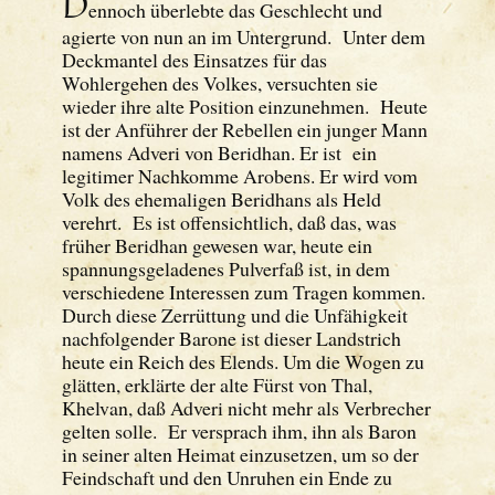
D
ennoch überlebte das Geschlecht und
agierte von nun an im Untergrund. Unter dem
Deckmantel des Einsatzes für das
Wohlergehen des Volkes, versuchten sie
wieder ihre alte Position einzunehmen. Heute
ist der Anführer der Rebellen ein junger Mann
namens Adveri von Beridhan. Er ist ein
legitimer Nachkomme Arobens. Er wird vom
Volk des ehemaligen Beridhans als Held
verehrt. Es ist offensichtlich, daß das, was
früher Beridhan gewesen war, heute ein
spannungsgeladenes Pulverfaß ist, in dem
verschiedene Interessen zum Tragen kommen.
Durch diese Zerrüttung und die Unfähigkeit
nachfolgender Barone ist dieser Landstrich
heute ein Reich des Elends. Um die Wogen zu
glätten, erklärte der alte Fürst von Thal,
Khelvan, daß Adveri nicht mehr als Verbrecher
gelten solle. Er versprach ihm, ihn als Baron
in seiner alten Heimat einzusetzen, um so der
Feindschaft und den Unruhen ein Ende zu