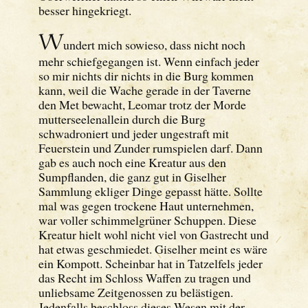
besser hingekriegt.
W
undert mich sowieso, dass nicht noch
mehr schiefgegangen ist. Wenn einfach jeder
so mir nichts dir nichts in die Burg kommen
kann, weil die Wache gerade in der Taverne
den Met bewacht, Leomar trotz der Morde
mutterseelenallein durch die Burg
schwadroniert und jeder ungestraft mit
Feuerstein und Zunder rumspielen darf. Dann
gab es auch noch eine Kreatur aus den
Sumpflanden, die ganz gut in Giselher
Sammlung ekliger Dinge gepasst hätte. Sollte
mal was gegen trockene Haut unternehmen,
war voller schimmelgrüner Schuppen. Diese
Kreatur hielt wohl nicht viel von Gastrecht und
hat etwas geschmiedet. Giselher meint es wäre
ein Kompott. Scheinbar hat in Tatzelfels jeder
das Recht im Schloss Waffen zu tragen und
unliebsame Zeitgenossen zu belästigen.
Jedenfalls beschloss dieses Wesen mit der