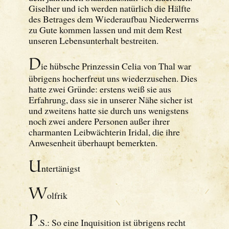
Giselher und ich werden natürlich die Hälfte
des Betrages dem Wiederaufbau Niederwerrns
zu Gute kommen lassen und mit dem Rest
unseren Lebensunterhalt bestreiten.
D
ie hübsche Prinzessin Celia von Thal war
übrigens hocherfreut uns wiederzusehen. Dies
hatte zwei Gründe: erstens weiß sie aus
Erfahrung, dass sie in unserer Nähe sicher ist
und zweitens hatte sie durch uns wenigstens
noch zwei andere Personen außer ihrer
charmanten Leibwächterin Iridal, die ihre
Anwesenheit überhaupt bemerkten.
U
ntertänigst
W
olfrik
P
.S.: So eine Inquisition ist übrigens recht