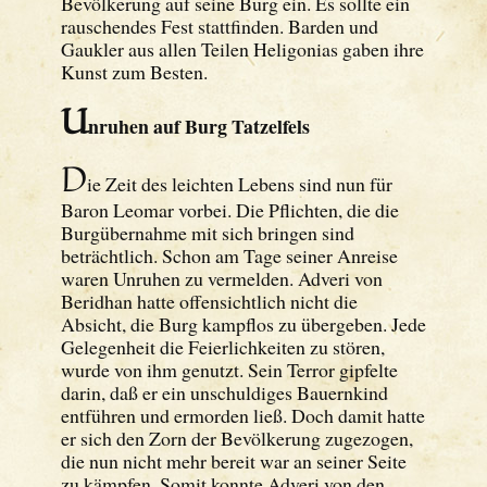
Bevölkerung auf seine Burg ein. Es sollte ein
rauschendes Fest stattfinden. Barden und
Gaukler aus allen Teilen Heligonias gaben ihre
Kunst zum Besten.
U
nruhen auf Burg Tatzelfels
D
ie Zeit des leichten Lebens sind nun für
Baron Leomar vorbei. Die Pflichten, die die
Burgübernahme mit sich bringen sind
beträchtlich. Schon am Tage seiner Anreise
waren Unruhen zu vermelden. Adveri von
Beridhan hatte offensichtlich nicht die
Absicht, die Burg kampflos zu übergeben. Jede
Gelegenheit die Feierlichkeiten zu stören,
wurde von ihm genutzt. Sein Terror gipfelte
darin, daß er ein unschuldiges Bauernkind
entführen und ermorden ließ. Doch damit hatte
er sich den Zorn der Bevölkerung zugezogen,
die nun nicht mehr bereit war an seiner Seite
zu kämpfen. Somit konnte Adveri von den