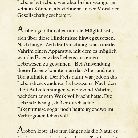
Lebens betrieben, war aber bisher weniger an
seinem Können, als vielmehr an der Moral der
Gesellschaft gescheitert.
A
roben gab ihm aber nun die Möglichkeit,
sich über diese Hindernisse hinwegzusetzen.
Nach langer Zeit der Forschung konstruierte
Vahrim einen Apparatus, mit dem es möglich
war die Essenz des Lebens aus einem
Lebewesen zu gewinnen. Bei Anwendung
dieser Essenz konnte man das Alter und den
Tod aufhalten. Der Preis dafür war jedoch das
Leben dieses anderen Lebewesens. Nach den
alten Aufzeichnungen verschwand Vahrim,
nachdem er sein Werk vollbracht hatte. Die
Lebende besagt, daß er durch seine
Erkenntnisse sogar noch heute irgendwo im
Verborgenen leben soll.
A
roben lebte also nun länger als die Natur es
für ihn vorgesehen hatte. Lange Zeit herrschte