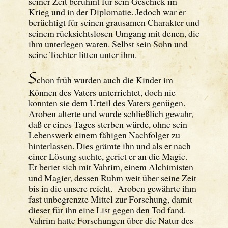
seiner Zeit berühmt für sein Geschick im
Krieg und in der Diplomatie. Jedoch war er
berüchtigt für seinen grausamen Charakter und
seinem rücksichtslosen Umgang mit denen, die
ihm unterlegen waren. Selbst sein Sohn und
seine Tochter litten unter ihm.
S
chon früh wurden auch die Kinder im
Können des Vaters unterrichtet, doch nie
konnten sie dem Urteil des Vaters genügen.
Aroben alterte und wurde schließlich gewahr,
daß er eines Tages sterben würde, ohne sein
Lebenswerk einem fähigen Nachfolger zu
hinterlassen. Dies grämte ihn und als er nach
einer Lösung suchte, geriet er an die Magie.
Er beriet sich mit Vahrim, einem Alchimisten
und Magier, dessen Ruhm weit über seine Zeit
bis in die unsere reicht. Aroben gewährte ihm
fast unbegrenzte Mittel zur Forschung, damit
dieser für ihn eine List gegen den Tod fand.
Vahrim hatte Forschungen über die Natur des