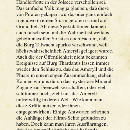
Händlerflotte in der Jolseee verschollen sei.
Das einfache Volk mag ja glauben, daß diese
von Piraten gekapert wurde, oder ganz einfach
irgendwo in einen Sturm geraten ist und auf
Grund lief. All diese Spekulationen können
auch falsch sein und die Wahrheit ist weitaus
geheimnisvoller. So ist es doch Factum, daß
die Burg Talwacht spurlos verschwand, weil
höchstwahrscheinlich Ameryll gelagert wurde.
Auch die der Öffentlichkeit nicht bekannten
Ereignisse auf Burg Thardanus lassen immer
wieder den Schluß zu, daß das Ameryll und die
Phiare in einem engen Zusammenhang stehen.
Können wir uns durch das mysteriöse Mineral
Zugang zur Feenwelt verschaffen, oder viel
schlimmer noch, zieht uns das Ameryll
unfreiwillig in deren Welt. Wie kann man
diese Kräfte nutzen oder ihnen
entgegenwirken? Einige Antworten scheinen
die Anhänger der Fliran-Sekte gefunden zu
haben. Doch kann man ihren Ausführungen,
daß das Ameryll göttliche und heilende